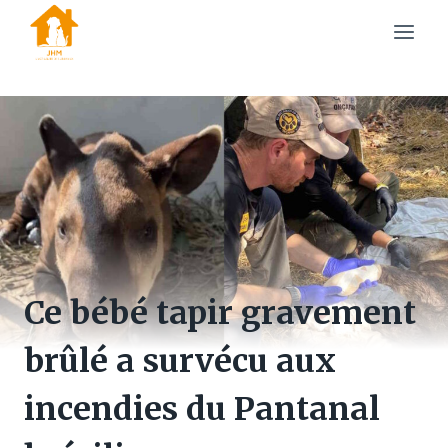
Skip
to
content
Ce bébé tapir gravement
brûlé a survécu aux
incendies du Pantanal