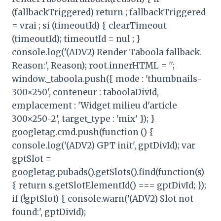
(fallbackTriggered) return ; fallbackTriggered
= vrai ; si (timeoutId) { clearTimeout
(timeoutId); timeoutId = nul ; }
console.log('(ADV2) Render Taboola fallback.
Reason:', Reason); root.innerHTML = '';
window._taboola.push({ mode : 'thumbnails-
300×250', conteneur : taboolaDivId,
emplacement : 'Widget milieu d'article
300×250-2', target_type : 'mix' }); }
googletag.cmd.push(function () {
console.log('(ADV2) GPT init', gptDivId); var
gptSlot =
googletag.pubads().getSlots().find(function(s)
{ return s.getSlotElementId() === gptDivId; });
if (!gptSlot) { console.warn('(ADV2) Slot not
found:', gptDivId);