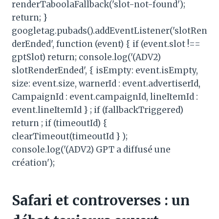
renderTaboolaFallback('slot-not-found');
return; }
googletag.pubads().addEventListener('slotRen
derEnded', function (event) { if (event.slot !==
gptSlot) return; console.log('(ADV2)
slotRenderEnded', { isEmpty: event.isEmpty,
size: event.size, warnerId : event.advertiserId,
CampaignId : event.campaignId, lineItemId :
event.lineItemId } ; if (fallbackTriggered)
return ; if (timeoutId) {
clearTimeout(timeoutId } );
console.log('(ADV2) GPT a diffusé une
création');
Safari et controverses : un