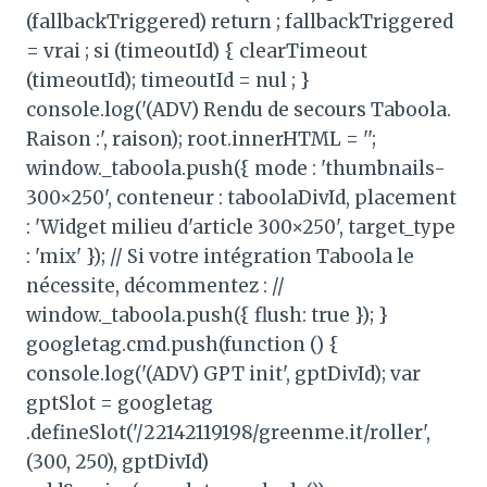
(fallbackTriggered) return ; fallbackTriggered
= vrai ; si (timeoutId) { clearTimeout
(timeoutId); timeoutId = nul ; }
console.log('(ADV) Rendu de secours Taboola.
Raison :', raison); root.innerHTML = '';
window._taboola.push({ mode : 'thumbnails-
300×250', conteneur : taboolaDivId, placement
: 'Widget milieu d'article 300×250', target_type
: 'mix' }); // Si votre intégration Taboola le
nécessite, décommentez : //
window._taboola.push({ flush: true }); }
googletag.cmd.push(function () {
console.log('(ADV) GPT init', gptDivId); var
gptSlot = googletag
.defineSlot('/22142119198/greenme.it/roller',
(300, 250), gptDivId)