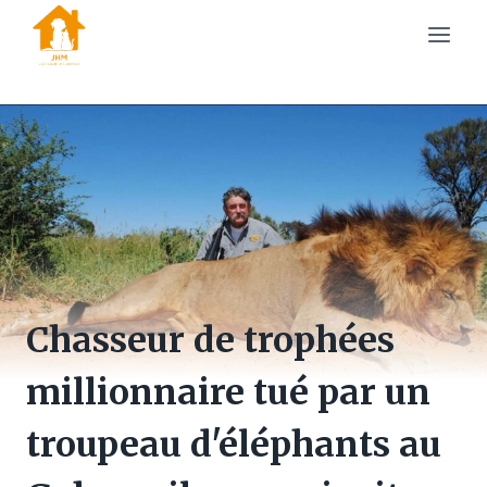
Skip
to
content
Chasseur de trophées
millionnaire tué par un
troupeau d'éléphants au