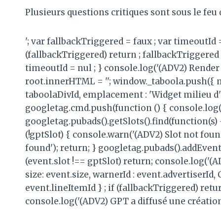
Plusieurs questions critiques sont sous le feu 
'; var fallbackTriggered = faux ; var timeoutId
(fallbackTriggered) return ; fallbackTriggered 
timeoutId = nul ; } console.log('(ADV2) Render 
root.innerHTML = ''; window._taboola.push({ 
taboolaDivId, emplacement : 'Widget milieu d'ar
googletag.cmd.push(function () { console.log('
googletag.pubads().getSlots().find(function(s) 
(!gptSlot) { console.warn('(ADV2) Slot not foun
found'); return; } googletag.pubads().addEvent
(event.slot !== gptSlot) return; console.log('
size: event.size, warnerId : event.advertiserId
event.lineItemId } ; if (fallbackTriggered) retu
console.log('(ADV2) GPT a diffusé une création