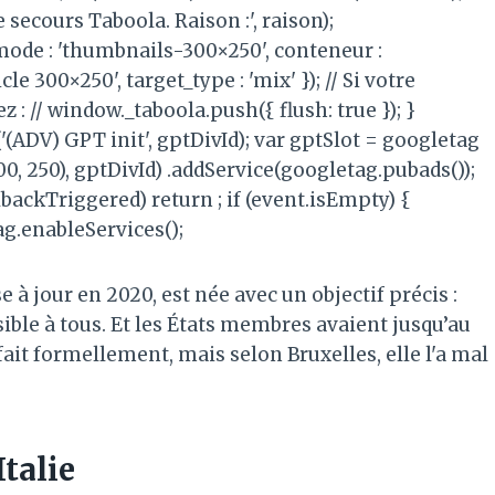
 secours Taboola. Raison :', raison);
mode : 'thumbnails-300×250', conteneur :
e 300×250', target_type : 'mix' }); // Si votre
: // window._taboola.push({ flush: true }); }
(ADV) GPT init', gptDivId); var gptSlot = googletag
00, 250), gptDivId) .addService(googletag.pubads());
llbackTriggered) return ; if (event.isEmpty) {
g.enableServices();
 à jour en 2020, est née avec un objectif précis :
sible à tous. Et les États membres avaient jusqu’au
 fait formellement, mais selon Bruxelles, elle l'a mal
Italie