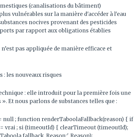
omestiques (canalisations du bâtiment)
us vulnérables sur la manière d'accéder à l'eau
 substances nocives provenant des pesticides
ports par rapport aux obligations établies
le n’est pas appliquée de manière efficace et
 : les nouveaux risques
technique : elle introduit pour la première fois une
». Et nous parlons de substances telles que :
 = null ; function renderTaboolaFallback(reason) { if
= vrai ; si (timeoutId) { clearTimeout (timeoutId);
Taboola fallback. Reason:', Reason);