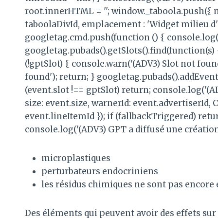
root.innerHTML = ''; window._taboola.push({ 
taboolaDivId, emplacement : 'Widget milieu d'ar
googletag.cmd.push(function () { console.log('
googletag.pubads().getSlots().find(function(s) 
(!gptSlot) { console.warn('(ADV3) Slot not foun
found'); return; } googletag.pubads().addEvent
(event.slot !== gptSlot) return; console.log('
size: event.size, warnerId: event.advertiserId
event.lineItemId }); if (fallbackTriggered) ret
console.log('(ADV3) GPT a diffusé une création
microplastiques
perturbateurs endocriniens
les résidus chimiques ne sont pas encor
Des éléments qui peuvent avoir des effets sur