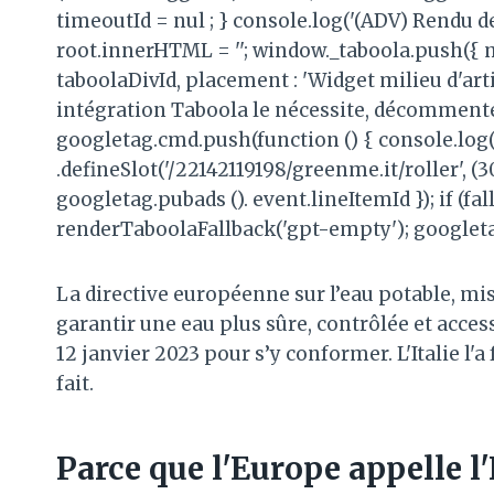
timeoutId = nul ; } console.log('(ADV) Rendu de
root.innerHTML = ''; window._taboola.push({ 
taboolaDivId, placement : 'Widget milieu d'articl
intégration Taboola le nécessite, décommentez 
googletag.cmd.push(function () { console.log('
.defineSlot('/22142119198/greenme.it/roller', (3
googletag.pubads (). event.lineItemId }); if (fa
renderTaboolaFallback('gpt-empty'); googleta
La directive européenne sur l’eau potable, mise
garantir une eau plus sûre, contrôlée et acces
12 janvier 2023 pour s’y conformer. L'Italie l'a
fait.
Parce que l'Europe appelle l'