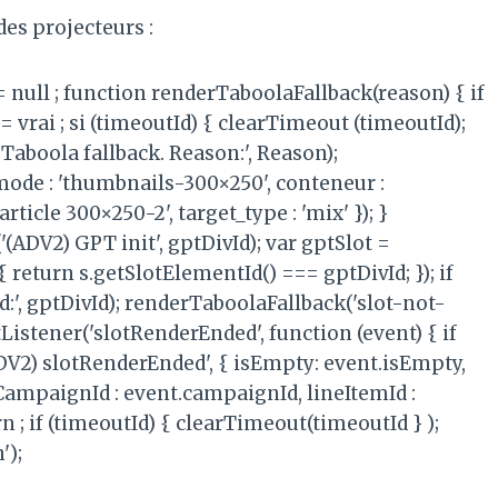
des projecteurs :
 = null ; function renderTaboolaFallback(reason) { if
= vrai ; si (timeoutId) { clearTimeout (timeoutId);
Taboola fallback. Reason:', Reason);
mode : 'thumbnails-300×250', conteneur :
ticle 300×250-2', target_type : 'mix' }); }
(ADV2) GPT init', gptDivId); var gptSlot =
{ return s.getSlotElementId() === gptDivId; }); if
d:', gptDivId); renderTaboolaFallback('slot-not-
Listener('slotRenderEnded', function (event) { if
(ADV2) slotRenderEnded', { isEmpty: event.isEmpty,
, CampaignId : event.campaignId, lineItemId :
rn ; if (timeoutId) { clearTimeout(timeoutId } );
');