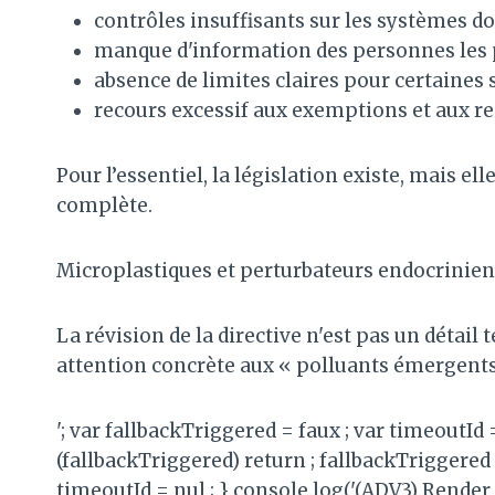
contrôles insuffisants sur les systèmes d
manque d'information des personnes les pl
absence de limites claires pour certaines
recours excessif aux exemptions et aux re
Pour l’essentiel, la législation existe, mais el
complète.
Microplastiques et perturbateurs endocriniens
La révision de la directive n'est pas un détail 
attention concrète aux « polluants émergents 
'; var fallbackTriggered = faux ; var timeoutId
(fallbackTriggered) return ; fallbackTriggered 
timeoutId = nul ; } console.log('(ADV3) Render 