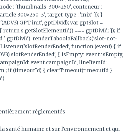
mode : 'thumbnails-300×250', conteneur :
ticle 300×250-3', target_type : 'mix' }); }
(ADV3) GPT init', gptDivId); var gptSlot =
{ return s.getSlotElementId() === gptDivId; }); if
d:', gptDivId); renderTaboolaFallback('slot-not-
Listener('slotRenderEnded', function (event) { if
(ADV3) slotRenderEnded', { isEmpty: event.isEmpty,
, CampaignId: event.campaignId, lineItemId:
urn ; if (timeoutId) { clearTimeout(timeoutId }
');
e entièrement réglementés
 la santé humaine et sur l’environnement et qui