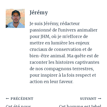
Jérémy
Je suis Jérémy, rédacteur
passionné de l'univers animalier
pour JHM, où je m'efforce de
mettre en lumière les enjeux
cruciaux de conservation et de
bien-être animal. Ma quête est de
raconter les histoires captivantes
de nos compagnons terrestres,
pour inspirer à la fois respect et
action en leur faveur.
Navigation
PRÉCÉDENT
SUIVANT
Cet été nous
Cet homme est Jebel