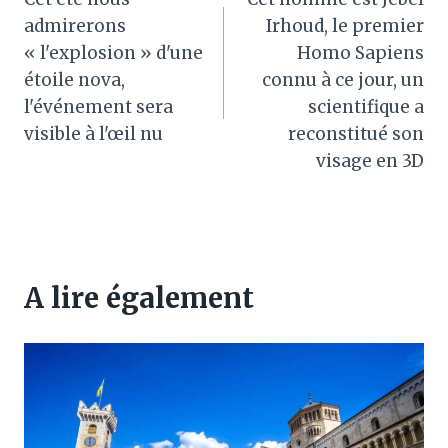
de
admirerons
Irhoud, le premier
l’article
« l'explosion » d'une
Homo Sapiens
étoile nova,
connu à ce jour, un
l'événement sera
scientifique a
visible à l'œil nu
reconstitué son
visage en 3D
A lire également