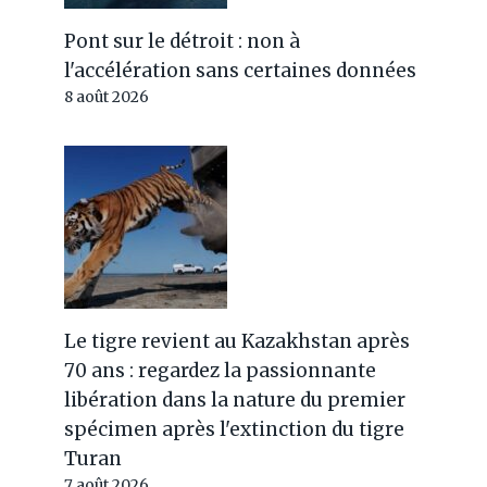
Stop to Plastic (et n'a que 4
Pont sur le détroit : non à
jours pour le faire)
l'accélération sans certaines données
8 août 2026
Par
Jérémy
11 août 2025
Le tigre revient au Kazakhstan après
70 ans : regardez la passionnante
libération dans la nature du premier
spécimen après l'extinction du tigre
Turan
7 août 2026