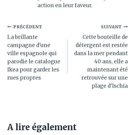
action en leur faveur.
Navigation
PRÉCÉDENT
SUIVANT
La brillante
Cette bouteille de
de
campagne d'une
détergent est restée
l’article
ville espagnole qui
dans la mer pendant
parodie le catalogue
40 ans, elle a
Ikea pour garder les
maintenant été
rues propres
retrouvée sur une
plage d'Ischia
A lire également