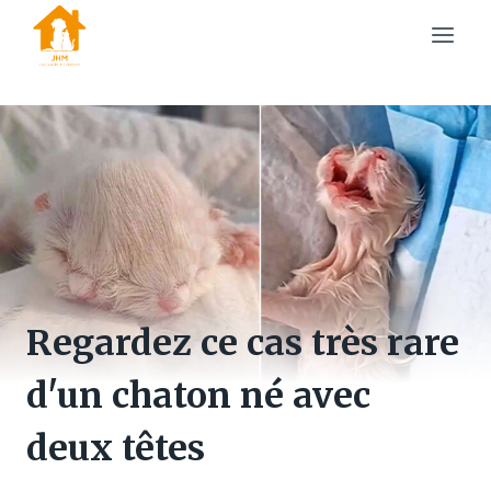
Skip
to
content
Regardez ce cas très rare
d'un chaton né avec
deux têtes