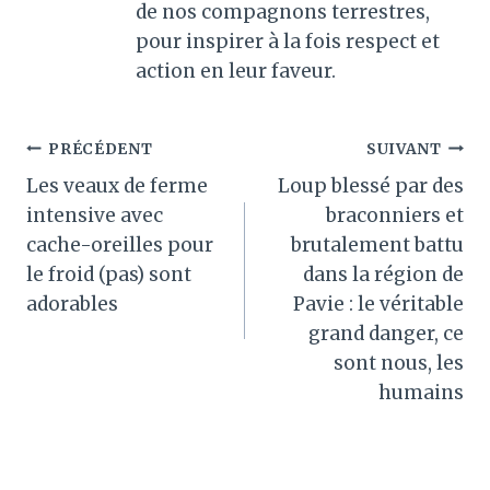
de nos compagnons terrestres,
pour inspirer à la fois respect et
action en leur faveur.
Navigation
PRÉCÉDENT
SUIVANT
Les veaux de ferme
Loup blessé par des
de
intensive avec
braconniers et
l’article
cache-oreilles pour
brutalement battu
le froid (pas) sont
dans la région de
adorables
Pavie : le véritable
grand danger, ce
sont nous, les
humains