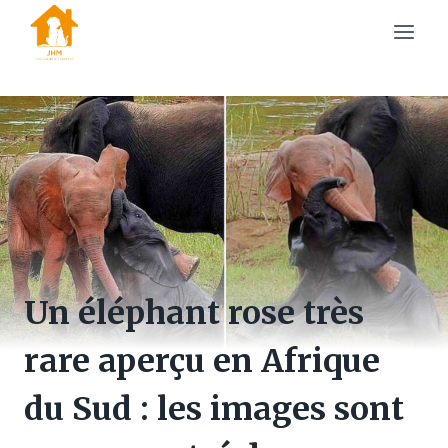
Skip
to
content
Un éléphant rose très
rare aperçu en Afrique
du Sud : les images sont