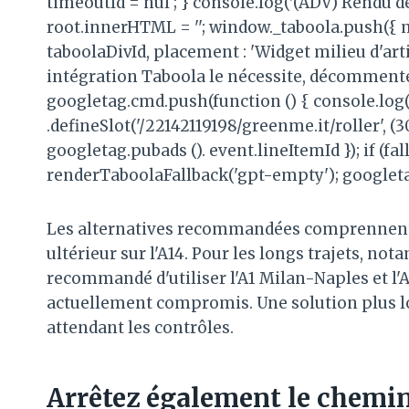
timeoutId = nul ; } console.log('(ADV) Rendu de
root.innerHTML = ''; window._taboola.push({ 
taboolaDivId, placement : 'Widget milieu d'articl
intégration Taboola le nécessite, décommentez 
googletag.cmd.push(function () { console.log('
.defineSlot('/22142119198/greenme.it/roller', (3
googletag.pubads (). event.lineItemId }); if (fa
renderTaboolaFallback('gpt-empty'); googleta
Les alternatives recommandées comprennent le
ultérieur sur l'A14. Pour les longs trajets, notam
recommandé d'utiliser l'A1 Milan-Naples et l'
actuellement compromis. Une solution plus 
attendant les contrôles.
Arrêtez également le chemin