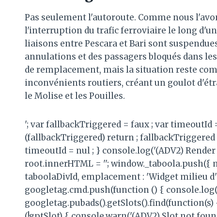
Pas seulement l'autoroute. Comme nous l'avo
l'interruption du trafic ferroviaire le long d'u
liaisons entre Pescara et Bari sont suspendues
annulations et des passagers bloqués dans les
de remplacement, mais la situation reste comp
inconvénients routiers, créant un goulot d'ét
le Molise et les Pouilles.
'; var fallbackTriggered = faux ; var timeoutId
(fallbackTriggered) return ; fallbackTriggered 
timeoutId = nul ; } console.log('(ADV2) Render 
root.innerHTML = ''; window._taboola.push({ 
taboolaDivId, emplacement : 'Widget milieu d'ar
googletag.cmd.push(function () { console.log('
googletag.pubads().getSlots().find(function(s) 
(!gptSlot) { console.warn('(ADV2) Slot not foun