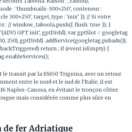
 secours Taboola. Raison :', raison);
mode : 'thumbnails-300×250', conteneur :
e 300×250', target_type : 'mix' }); // Si votre
: // window._taboola.push({ flush: true }); }
(ADV) GPT init', gptDivId); var gptSlot = googletag
00, 250), gptDivId) .addService(googletag.pubads());
llbackTriggered) return ; if (event.isEmpty) {
g.enableServices();
 transit par la SS650 Trignina, avec un retour
ment entre le nord et le sud de l'Italie, il est
A16 Naples-Canosa, en évitant le tronçon côtier
longue mais considérée comme plus sûre en
 de fer Adriatique