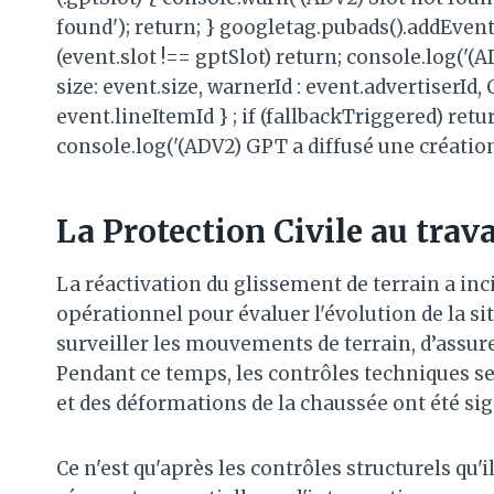
found'); return; } googletag.pubads().addEvent
(event.slot !== gptSlot) return; console.log('
size: event.size, warnerId : event.advertiserId
event.lineItemId } ; if (fallbackTriggered) retu
console.log('(ADV2) GPT a diffusé une création
La Protection Civile au trava
La réactivation du glissement de terrain a inc
opérationnel pour évaluer l'évolution de la sit
surveiller les mouvements de terrain, d’assurer
Pendant ce temps, les contrôles techniques se 
et des déformations de la chaussée ont été sig
Ce n'est qu'après les contrôles structurels qu'