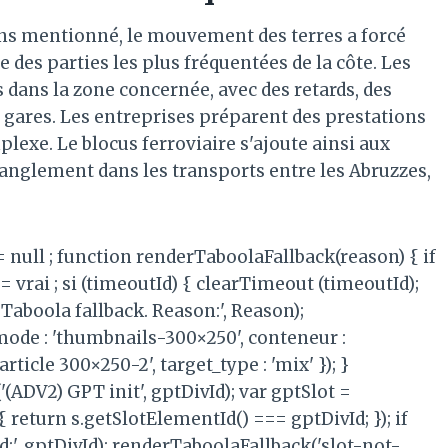
ns mentionné, le mouvement des terres a forcé
ne des parties les plus fréquentées de la côte. Les
 dans la zone concernée, avec des retards, des
 gares. Les entreprises préparent des prestations
lexe. Le blocus ferroviaire s'ajoute ainsi aux
ranglement dans les transports entre les Abruzzes,
 = null ; function renderTaboolaFallback(reason) { if
= vrai ; si (timeoutId) { clearTimeout (timeoutId);
Taboola fallback. Reason:', Reason);
mode : 'thumbnails-300×250', conteneur :
ticle 300×250-2', target_type : 'mix' }); }
(ADV2) GPT init', gptDivId); var gptSlot =
{ return s.getSlotElementId() === gptDivId; }); if
d:', gptDivId); renderTaboolaFallback('slot-not-