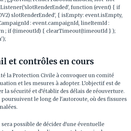
Listener('slotRenderEnded', function (event) { if
(ADV2) slotRenderEnded', { isEmpty: event.isEmpty,
, CampaignId : event.campaignId, lineItemId :
rn ; if (timeoutId) { clearTimeout(timeoutId } );
');
il et contrôles en cours
ité la Protection Civile à convoquer un comité
uation et les mesures à adopter. L’objectif est de
 la sécurité et d’établir des délais de réouverture.
poursuivent le long de l'autoroute, où des fissures
nalées.
il sera possible de décider d'une éventuelle