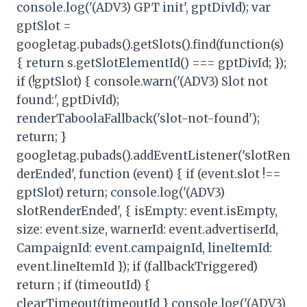
console.log('(ADV3) GPT init', gptDivId); var
gptSlot =
googletag.pubads().getSlots().find(function(s)
{ return s.getSlotElementId() === gptDivId; });
if (!gptSlot) { console.warn('(ADV3) Slot not
found:', gptDivId);
renderTaboolaFallback('slot-not-found');
return; }
googletag.pubads().addEventListener('slotRen
derEnded', function (event) { if (event.slot !==
gptSlot) return; console.log('(ADV3)
slotRenderEnded', { isEmpty: event.isEmpty,
size: event.size, warnerId: event.advertiserId,
CampaignId: event.campaignId, lineItemId:
event.lineItemId }); if (fallbackTriggered)
return ; if (timeoutId) {
clearTimeout(timeoutId } console.log('(ADV3)