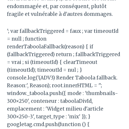
endommagée et, par conséquent, plutôt
fragile et vulnérable à d'autres dommages.
'; var fallbackTriggered = faux ; var timeoutId
= null ; function
renderTaboolaFallback(reason) { if
(fallbackTriggered) return ; fallbackTriggered
= vrai ; si (timeoutId) { clearTimeout
(timeoutId); timeoutId = nul ; }
console.log('(ADV3) Render Taboola fallback.
Reason:', Reason); root.innerHTML = '';
window._taboola.push({ mode : 'thumbnails-
300×250', conteneur : taboolaDivId,
emplacement : 'Widget milieu d'article
300×250-3', target_type : 'mix' }); }
googletag.cmd.push(function () {