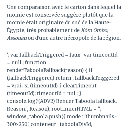
Une comparaison avec le carton dans lequel la
momie est conservée suggère plutôt que la
momie était originaire du sud de la Haute-
Égypte, très probablement de
Kôm Ombo
,
Assouan
ou d'une autre nécropole de la région.
'; var fallbackTriggered = faux ; var timeoutId
= null ; function
renderTaboolaFallback(reason) { if
(fallbackTriggered) return ; fallbackTriggered
= vrai ; si (timeoutId) { clearTimeout
(timeoutId); timeoutId = nul ; }
console.log('(ADV2) Render Taboola fallback.
Reason:', Reason); root.innerHTML = '';
window._taboola.push({ mode : 'thumbnails-
300×250', conteneur : taboolaDivId,