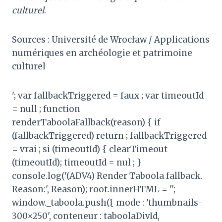
culturel
.
Sources : Université de Wrocław / Applications
numériques en archéologie et patrimoine
culturel
'; var fallbackTriggered = faux ; var timeoutId
= null ; function
renderTaboolaFallback(reason) { if
(fallbackTriggered) return ; fallbackTriggered
= vrai ; si (timeoutId) { clearTimeout
(timeoutId); timeoutId = nul ; }
console.log('(ADV4) Render Taboola fallback.
Reason:', Reason); root.innerHTML = '';
window._taboola.push({ mode : 'thumbnails-
300×250', conteneur : taboolaDivId,