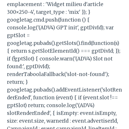
emplacement : 'Widget milieu d'article
300×250-4', target_type : 'mix' }); }
googletag.cmd.push(function () {
console.log('(ADV4) GPT init', gptDivId); var
gptSlot =
googletag.pubads().getSlots().find(function(s)
{ return s.getSlotElementId() === gptDivId; });
if (!gptSlot) { console.warn('(ADV4) Slot not
found:', gptDivId);
renderTaboolaFallback('slot-not-found');
return; }
googletag.pubads().addEventListener('slotRen
derEnded', function (event) { if (event.slot !==
gptSlot) return; console.log('(ADV4)
slotRenderEnded', { isEmpty: event.isEmpty,
size: event.size, warnerId : event.advertiserId,
CampaignId : event.campaignId, lineItemId :