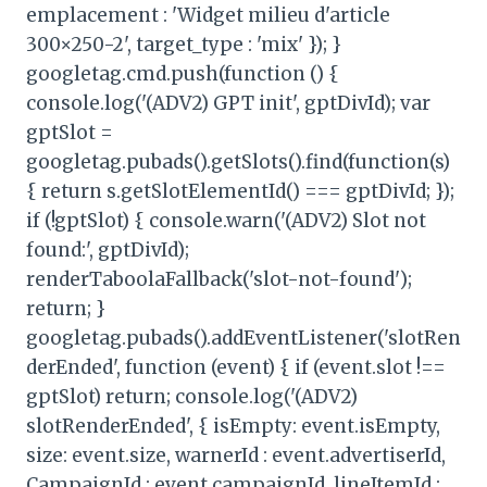
emplacement : 'Widget milieu d'article
300×250-2', target_type : 'mix' }); }
googletag.cmd.push(function () {
console.log('(ADV2) GPT init', gptDivId); var
gptSlot =
googletag.pubads().getSlots().find(function(s)
{ return s.getSlotElementId() === gptDivId; });
if (!gptSlot) { console.warn('(ADV2) Slot not
found:', gptDivId);
renderTaboolaFallback('slot-not-found');
return; }
googletag.pubads().addEventListener('slotRen
derEnded', function (event) { if (event.slot !==
gptSlot) return; console.log('(ADV2)
slotRenderEnded', { isEmpty: event.isEmpty,
size: event.size, warnerId : event.advertiserId,
CampaignId : event.campaignId, lineItemId :