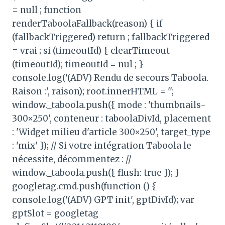
= null ; function
renderTaboolaFallback(reason) { if
(fallbackTriggered) return ; fallbackTriggered
= vrai ; si (timeoutId) { clearTimeout
(timeoutId); timeoutId = nul ; }
console.log('(ADV) Rendu de secours Taboola.
Raison :', raison); root.innerHTML = '';
window._taboola.push({ mode : 'thumbnails-
300×250', conteneur : taboolaDivId, placement
: 'Widget milieu d'article 300×250', target_type
: 'mix' }); // Si votre intégration Taboola le
nécessite, décommentez : //
window._taboola.push({ flush: true }); }
googletag.cmd.push(function () {
console.log('(ADV) GPT init', gptDivId); var
gptSlot = googletag