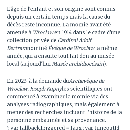
L'âge de l'enfant et son origine sont connus
depuis un certain temps mais la cause du
décès reste inconnue. La momie avait été
amenée à
Wroclaw
en 1914 dans le cadre d'une
collection privée de
Cardinal Adolf
Bertram
nominé
Évêque de Wroclaw
la même
année, qui a ensuite tout fait don au musée
local (aujourd'hui
Musée archidiocésain
).
En 2023, à la demande du
Archevêque de
Wroclaw
,
Joseph Kupny
les scientifiques ont
commencé à examiner la momie via des
analyses radiographiques, mais également à
mener des recherches incluant l'histoire de la
personne embaumée et sa provenance.
'; var fallbackTriggered = faux ; var timeoutId