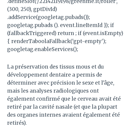
.defineSlot('/22142119198/greenme.it/roller',
(300, 250), gptDivId)
.addService(googletag.pubads());
googletag.pubads (). event.lineItemId }); if
(fallbackTriggered) return ; if (event.isEmpty)
{ renderTaboolaFallback('gpt-empty');
googletag.enableServices();
La préservation des tissus mous et du
développement dentaire a permis de
déterminer avec précision le sexe et l'âge,
mais les analyses radiologiques ont
également confirmé que le cerveau avait été
retiré par la cavité nasale (et que la plupart
des organes internes avaient également été
retirés).