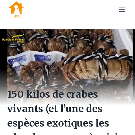
Skip
to
content
150 kilos de crabes
vivants (et l’une des
espèces exotiques les