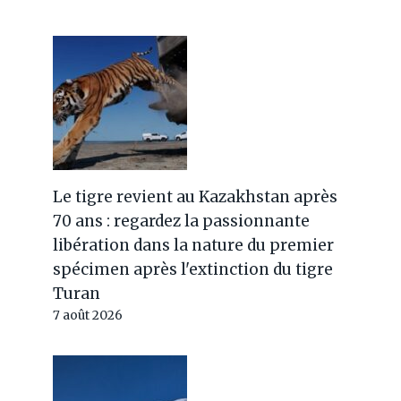
Le tigre revient au Kazakhstan après
70 ans : regardez la passionnante
libération dans la nature du premier
spécimen après l'extinction du tigre
Turan
7 août 2026
Nous vous emmenons sur des
vols de luxe en avion pour
chiens (à partir de 6 mille