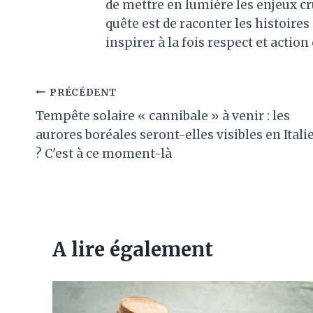
de mettre en lumière les enjeux c
quête est de raconter les histoir
inspirer à la fois respect et action
Navigation
PRÉCÉDENT
Tempête solaire « cannibale » à venir : les
de
aurores boréales seront-elles visibles en Itali
l’article
? C'est à ce moment-là
A lire également