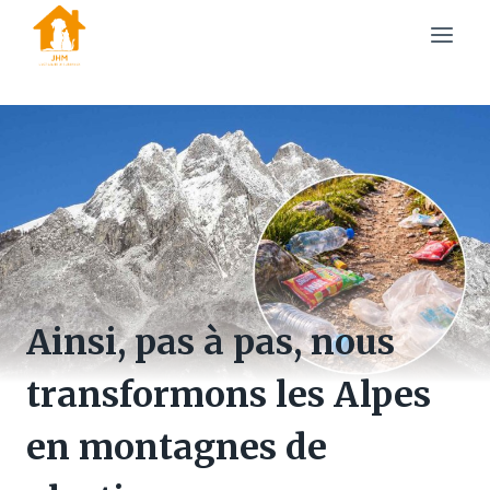
Skip
to
content
Ainsi, pas à pas, nous
transformons les Alpes
en montagnes de