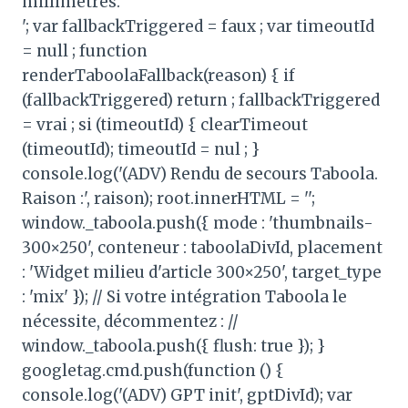
millimètres.
'; var fallbackTriggered = faux ; var timeoutId
= null ; function
renderTaboolaFallback(reason) { if
(fallbackTriggered) return ; fallbackTriggered
= vrai ; si (timeoutId) { clearTimeout
(timeoutId); timeoutId = nul ; }
console.log('(ADV) Rendu de secours Taboola.
Raison :', raison); root.innerHTML = '';
window._taboola.push({ mode : 'thumbnails-
300×250', conteneur : taboolaDivId, placement
: 'Widget milieu d'article 300×250', target_type
: 'mix' }); // Si votre intégration Taboola le
nécessite, décommentez : //
window._taboola.push({ flush: true }); }
googletag.cmd.push(function () {
console.log('(ADV) GPT init', gptDivId); var