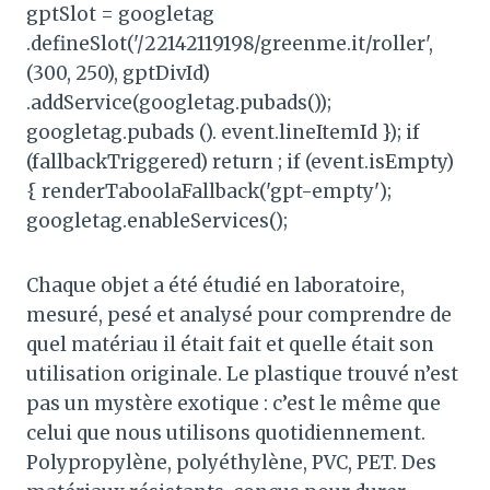
gptSlot = googletag
.defineSlot('/22142119198/greenme.it/roller',
(300, 250), gptDivId)
.addService(googletag.pubads());
googletag.pubads (). event.lineItemId }); if
(fallbackTriggered) return ; if (event.isEmpty)
{ renderTaboolaFallback('gpt-empty');
googletag.enableServices();
Chaque objet a été étudié en laboratoire,
mesuré, pesé et analysé pour comprendre de
quel matériau il était fait et quelle était son
utilisation originale. Le plastique trouvé n’est
pas un mystère exotique : c’est le même que
celui que nous utilisons quotidiennement.
Polypropylène, polyéthylène, PVC, PET. Des