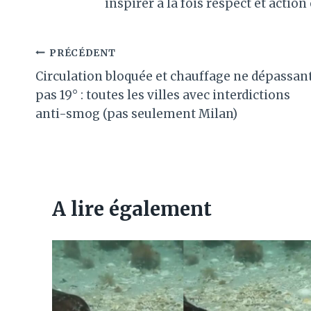
inspirer à la fois respect et action
Navigation
PRÉCÉDENT
Circulation bloquée et chauffage ne dépassan
de
pas 19° : toutes les villes avec interdictions
l’article
anti-smog (pas seulement Milan)
A lire également