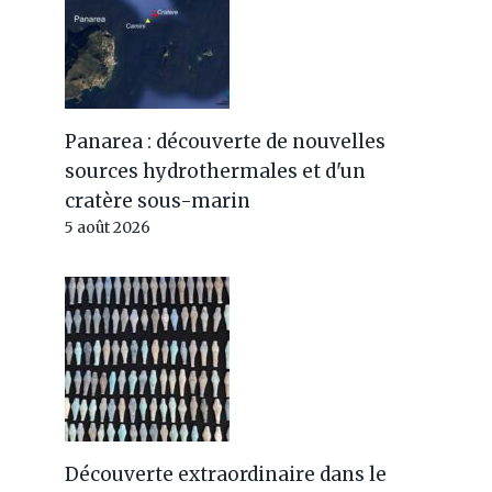
Panarea : découverte de nouvelles
sources hydrothermales et d'un
cratère sous-marin
Attention au papillon
5 août 2026
processionnaire ! Je suis
vétérinaire et je vous
expliquerai pourquoi c'est
dangereux et que faire en cas
de contact avec le chien
Par
Jérémy
29 mai 2024
Découverte extraordinaire dans le