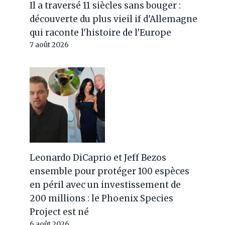
famille
Il a traversé 11 siècles sans bouger :
découverte du plus vieil if d'Allemagne
Par
Jérémy
8 juin 2024
qui raconte l'histoire de l'Europe
7 août 2026
Leonardo DiCaprio et Jeff Bezos
ensemble pour protéger 100 espèces
en péril avec un investissement de
200 millions : le Phoenix Species
Project est né
6 août 2026