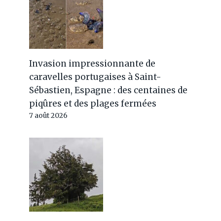
Invasion impressionnante de
caravelles portugaises à Saint-
Sébastien, Espagne : des centaines de
piqûres et des plages fermées
7 août 2026
Electric Days 2024 : pas
seulement les voitures
électriques, le festival de la
mobilité durable de Rome
démarre avec des
événements pour toute la