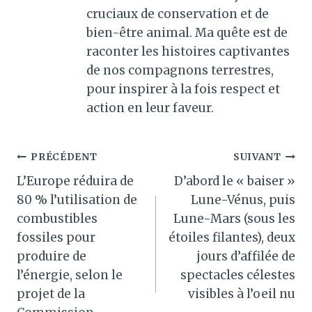
cruciaux de conservation et de
bien-être animal. Ma quête est de
raconter les histoires captivantes
de nos compagnons terrestres,
pour inspirer à la fois respect et
action en leur faveur.
Navigation
PRÉCÉDENT
SUIVANT
L’Europe réduira de
D’abord le « baiser »
de
80 % l’utilisation de
Lune-Vénus, puis
l’article
combustibles
Lune-Mars (sous les
fossiles pour
étoiles filantes), deux
produire de
jours d’affilée de
l’énergie, selon le
spectacles célestes
projet de la
visibles à l’oeil nu