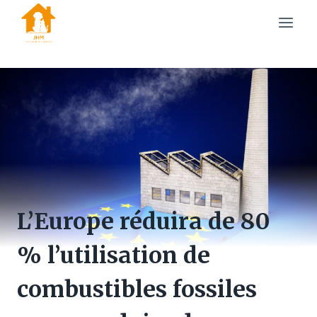
Skip
to
content
L’Europe réduira de 80
% l’utilisation de
combustibles fossiles