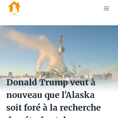
Skip
to
content
Donald Trump veut à
nouveau que l'Alaska
soit foré à la recherche