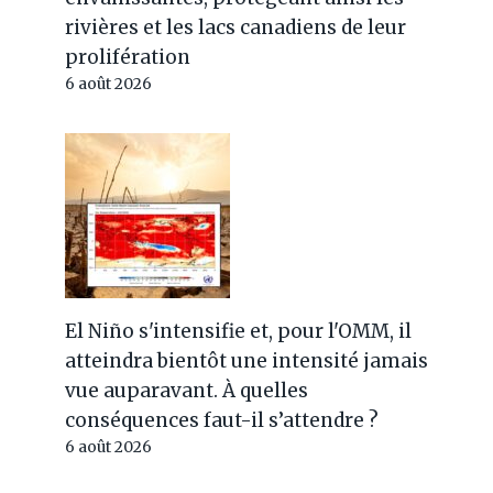
rivières et les lacs canadiens de leur
prolifération
6 août 2026
Alerte météo orange et jaune
El Niño s'intensifie et, pour l'OMM, il
atteindra bientôt une intensité jamais
mercredi 3 juin 2026 : toutes
vue auparavant. À quelles
les régions à risque
conséquences faut-il s’attendre ?
Par
Jérémy
3 juin 2026
6 août 2026