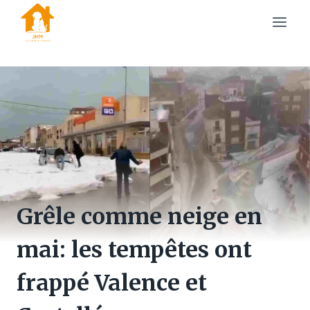
Skip
to
content
Grêle comme neige en
mai: les tempêtes ont
frappé Valence et