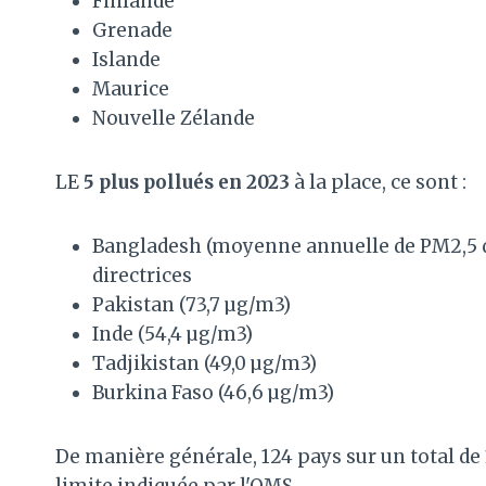
Finlande
Grenade
Islande
Maurice
Nouvelle Zélande
LE
5 plus pollués en 2023
à la place, ce sont :
Bangladesh (moyenne annuelle de PM2,5 de
directrices
Pakistan (73,7 µg/m3)
Inde (54,4 µg/m3)
Tadjikistan (49,0 µg/m3)
Burkina Faso (46,6 µg/m3)
De manière générale, 124 pays sur un total de
limite indiquée par l'OMS.