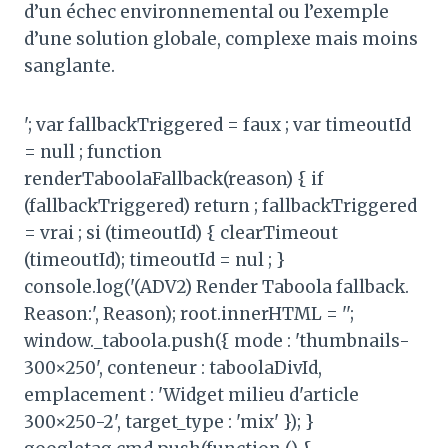
d’un échec environnemental ou l’exemple
d’une solution globale, complexe mais moins
sanglante.
'; var fallbackTriggered = faux ; var timeoutId
= null ; function
renderTaboolaFallback(reason) { if
(fallbackTriggered) return ; fallbackTriggered
= vrai ; si (timeoutId) { clearTimeout
(timeoutId); timeoutId = nul ; }
console.log('(ADV2) Render Taboola fallback.
Reason:', Reason); root.innerHTML = '';
window._taboola.push({ mode : 'thumbnails-
300×250', conteneur : taboolaDivId,
emplacement : 'Widget milieu d'article
300×250-2', target_type : 'mix' }); }