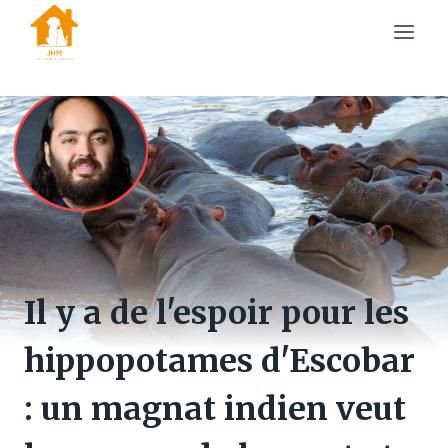
Skip
to
content
Il y a de l'espoir pour les
hippopotames d'Escobar
: un magnat indien veut