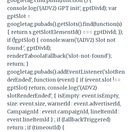
googletag.cmd.push(function () {
console.log('(ADV2) GPT init', gptDivId); var
gptSlot =
googletag.pubads().getSlots().find(function(s)
{ return s.getSlotElementId() === gptDivId; });
if (!gptSlot) { console.warn('(ADV2) Slot not
found:', gptDivId);
renderTaboolaFallback('slot-not-found');
return; }
googletag.pubads().addEventListener('slotRen
derEnded', function (event) { if (event.slot !==
gptSlot) return; console.log('(ADV2)
slotRenderEnded', { isEmpty: event.isEmpty,
size: event.size, warnerId : event.advertiserId,
CampaignId : event.campaignId, lineItemId :
event.lineItemId } ; if (fallbackTriggered)
return ; if (timeoutId) {