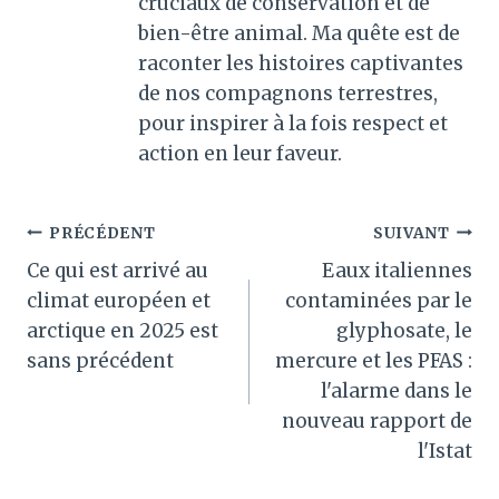
cruciaux de conservation et de
bien-être animal. Ma quête est de
raconter les histoires captivantes
de nos compagnons terrestres,
pour inspirer à la fois respect et
action en leur faveur.
Navigation
PRÉCÉDENT
SUIVANT
Ce qui est arrivé au
Eaux italiennes
de
climat européen et
contaminées par le
l’article
arctique en 2025 est
glyphosate, le
sans précédent
mercure et les PFAS :
l'alarme dans le
nouveau rapport de
l'Istat