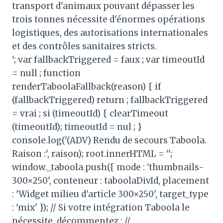
transport d'animaux pouvant dépasser les
trois tonnes nécessite d'énormes opérations
logistiques, des autorisations internationales
et des contrôles sanitaires stricts.
'; var fallbackTriggered = faux ; var timeoutId
= null ; function
renderTaboolaFallback(reason) { if
(fallbackTriggered) return ; fallbackTriggered
= vrai ; si (timeoutId) { clearTimeout
(timeoutId); timeoutId = nul ; }
console.log('(ADV) Rendu de secours Taboola.
Raison :', raison); root.innerHTML = '';
window._taboola.push({ mode : 'thumbnails-
300×250', conteneur : taboolaDivId, placement
: 'Widget milieu d'article 300×250', target_type
: 'mix' }); // Si votre intégration Taboola le
nécessite, décommentez : //