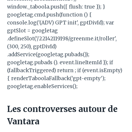
window._taboola.push({ flush: true }); }
googletag.cmd.push(function () {
console.log('(ADV) GPT init', gptDivId); var
gptSlot = googletag
.defineSlot('/22142119198/greenme.it/roller',
(300, 250), gptDivId)
.addService(googletag.pubads());
googletag.pubads (). event.lineItemId }); if
(fallbackTriggered) return ; if (event.isEmpty)
{ renderTaboolaFallback('gpt-empty');
googletag.enableServices();
Les controverses autour de
Vantara