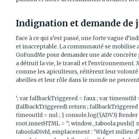
Indignation et demande de jus
Face à ce qui s’est passé, une forte vague d’i
et inacceptable. La communauté se mobilise a
GoFundMe pour demander une aide concrète pou
a détruit la vie, le travail et l’environnement.
comme les apiculteurs, réitèrent leur volonté 
abeilles et leur rôle dans le monde ne peuvent
'; var fallbackTriggered = faux ; var timeoutId
(fallbackTriggered) return ; fallbackTriggered 
timeoutId = nul ; } console.log('(ADV3) Render 
root.innerHTML = ''; window._taboola.push({ 
taboolaDivId, emplacement : 'Widget milieu d'ar