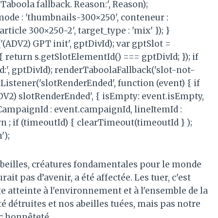
Taboola fallback. Reason:', Reason);
mode : 'thumbnails-300×250', conteneur :
ticle 300×250-2', target_type : 'mix' }); }
(ADV2) GPT init', gptDivId); var gptSlot =
{ return s.getSlotElementId() === gptDivId; }); if
d:', gptDivId); renderTaboolaFallback('slot-not-
Listener('slotRenderEnded', function (event) { if
(ADV2) slotRenderEnded', { isEmpty: event.isEmpty,
, CampaignId : event.campaignId, lineItemId :
rn ; if (timeoutId) { clearTimeout(timeoutId } );
');
d’abeilles, créatures fondamentales pour le monde
ait pas d’avenir, a été affectée. Les tuer, c'est
e atteinte à l'environnement et à l'ensemble de la
détruites et nos abeilles tuées, mais pas notre
c honnêteté.