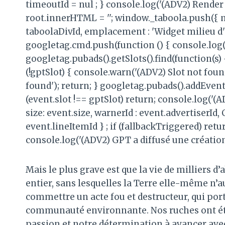
timeoutId = nul ; } console.log('(ADV2) Render 
root.innerHTML = ''; window._taboola.push({ 
taboolaDivId, emplacement : 'Widget milieu d'ar
googletag.cmd.push(function () { console.log('
googletag.pubads().getSlots().find(function(s) 
(!gptSlot) { console.warn('(ADV2) Slot not foun
found'); return; } googletag.pubads().addEvent
(event.slot !== gptSlot) return; console.log('
size: event.size, warnerId : event.advertiserId
event.lineItemId } ; if (fallbackTriggered) retu
console.log('(ADV2) GPT a diffusé une création
Mais le plus grave est que la vie de milliers 
entier, sans lesquelles la Terre elle-même n’aur
commettre un acte fou et destructeur, qui port
communauté environnante. Nos ruches ont été 
passion et notre détermination à avancer ave