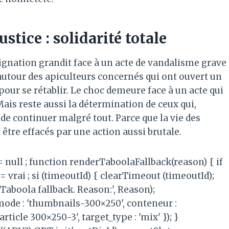
tice : solidarité totale
ndignation grandit face à un acte de vandalisme grave
utour des apiculteurs concernés qui ont ouvert un
r se rétablir. Le choc demeure face à un acte qui
 Mais reste aussi la détermination de ceux qui,
de continuer malgré tout. Parce que la vie des
 être effacés par une action aussi brutale.
 = null ; function renderTaboolaFallback(reason) { if
= vrai ; si (timeoutId) { clearTimeout (timeoutId);
Taboola fallback. Reason:', Reason);
mode : 'thumbnails-300×250', conteneur :
ticle 300×250-3', target_type : 'mix' }); }