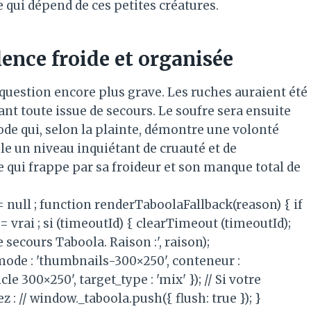
qui dépend de ces petites créatures.
ence froide et organisée
 question encore plus grave. Les ruches auraient été
t toute issue de secours. Le soufre sera ensuite
ode qui, selon la plainte, démontre une volonté
le un niveau inquiétant de cruauté et de
te qui frappe par sa froideur et son manque total de
 = null ; function renderTaboolaFallback(reason) { if
= vrai ; si (timeoutId) { clearTimeout (timeoutId);
 secours Taboola. Raison :', raison);
mode : 'thumbnails-300×250', conteneur :
e 300×250', target_type : 'mix' }); // Si votre
: // window._taboola.push({ flush: true }); }