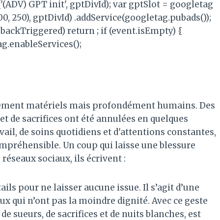
(ADV) GPT init', gptDivId); var gptSlot = googletag
00, 250), gptDivId) .addService(googletag.pubads());
llbackTriggered) return ; if (event.isEmpty) {
g.enableServices();
eulement matériels mais profondément humains. Des
 et de sacrifices ont été annulées en quelques
vail, de soins quotidiens et d'attentions constantes,
ompréhensible. Un coup qui laisse une blessure
réseaux sociaux, ils écrivent :
ils pour ne laisser aucune issue. Il s’agit d’une
eux qui n’ont pas la moindre dignité. Avec ce geste
 de sueurs, de sacrifices et de nuits blanches, est