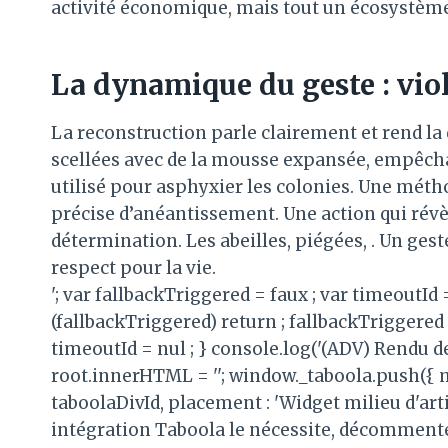
activité économique, mais tout un écosystème 
La dynamique du geste : viol
La reconstruction parle clairement et rend la
scellées avec de la mousse expansée, empêchan
utilisé pour asphyxier les colonies. Une méth
précise d’anéantissement. Une action qui révè
détermination. Les abeilles, piégées, . Un ges
respect pour la vie.
'; var fallbackTriggered = faux ; var timeoutId
(fallbackTriggered) return ; fallbackTriggered 
timeoutId = nul ; } console.log('(ADV) Rendu de
root.innerHTML = ''; window._taboola.push({ 
taboolaDivId, placement : 'Widget milieu d'articl
intégration Taboola le nécessite, décommentez 