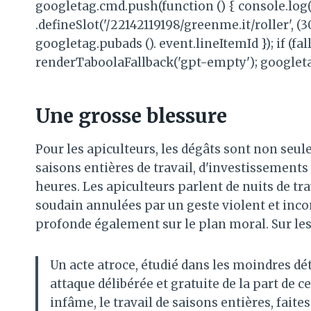
googletag.cmd.push(function () { console.log('
.defineSlot('/22142119198/greenme.it/roller', (3
googletag.pubads (). event.lineItemId }); if (fa
renderTaboolaFallback('gpt-empty'); googleta
Une grosse blessure
Pour les apiculteurs, les dégâts sont non s
saisons entières de travail, d'investissements
heures. Les apiculteurs parlent de nuits de tra
soudain annulées par un geste violent et inc
profonde également sur le plan moral. Sur les 
Un acte atroce, étudié dans les moindres déta
attaque délibérée et gratuite de la part de c
infâme, le travail de saisons entières, faites