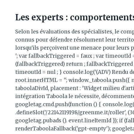
Les experts : comportements 
Selon les évaluations des spécialistes, le com
connus pour défendre résolument leur territoi
lorsqu'ils perçoivent une menace pour leurs 
'; var fallbackTriggered = faux ; var timeoutId
(fallbackTriggered) return ; fallbackTriggered 
timeoutId = nul ; } console.log('(ADV) Rendu de
root.innerHTML = ''; window._taboola.push({ 
taboolaDivId, placement : 'Widget milieu d'articl
intégration Taboola le nécessite, décommentez 
googletag.cmd.push(function () { console.log('
.defineSlot('/22142119198/greenme.it/roller', (3
googletag.pubads (). event.lineItemId }); if (fa
renderTaboolaFallback('gpt-empty'); googleta