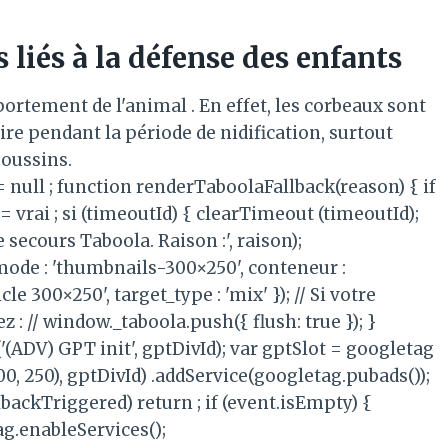
liés à la défense des enfants
portement de l'animal . En effet, les corbeaux sont
re pendant la période de nidification, surtout
poussins.
 = null ; function renderTaboolaFallback(reason) { if
= vrai ; si (timeoutId) { clearTimeout (timeoutId);
 secours Taboola. Raison :', raison);
mode : 'thumbnails-300×250', conteneur :
e 300×250', target_type : 'mix' }); // Si votre
: // window._taboola.push({ flush: true }); }
(ADV) GPT init', gptDivId); var gptSlot = googletag
00, 250), gptDivId) .addService(googletag.pubads());
llbackTriggered) return ; if (event.isEmpty) {
g.enableServices();