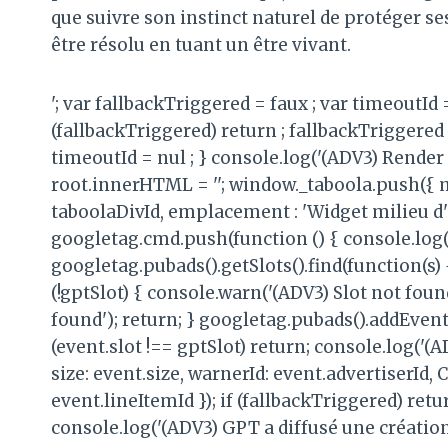
que suivre son instinct naturel de protéger s
être résolu en tuant un être vivant.
'; var fallbackTriggered = faux ; var timeoutId
(fallbackTriggered) return ; fallbackTriggered 
timeoutId = nul ; } console.log('(ADV3) Render 
root.innerHTML = ''; window._taboola.push({ 
taboolaDivId, emplacement : 'Widget milieu d'ar
googletag.cmd.push(function () { console.log('
googletag.pubads().getSlots().find(function(s) 
(!gptSlot) { console.warn('(ADV3) Slot not foun
found'); return; } googletag.pubads().addEvent
(event.slot !== gptSlot) return; console.log('
size: event.size, warnerId: event.advertiserId
event.lineItemId }); if (fallbackTriggered) ret
console.log('(ADV3) GPT a diffusé une création