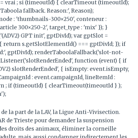
= vrai ; si (timeoutId) { clearTimeout (timeoutId);
Taboola fallback. Reason:', Reason);
mode : 'thumbnails-300×250', conteneur :
ticle 300×250-2', target_type : 'mix' }); }
(ADV2) GPT init', gptDivId); var gptSlot =
{ return s.getSlotElementId() === gptDivId; }); if
d:', gptDivId); renderTaboolaFallback('slot-not-
Listener('slotRenderEnded', function (event) { if
(ADV2) slotRenderEnded', { isEmpty: event.isEmpty,
, CampaignId : event.campaignId, lineItemId :
rn ; if (timeoutId) { clearTimeout(timeoutId } );
');
e la part de la LAV, la Ligue Anti-Vivisection.
TAR de Trieste pour demander la suspension
es droits des animaux, éliminer la corneille
adulte, mais aussi condamner indirectement les