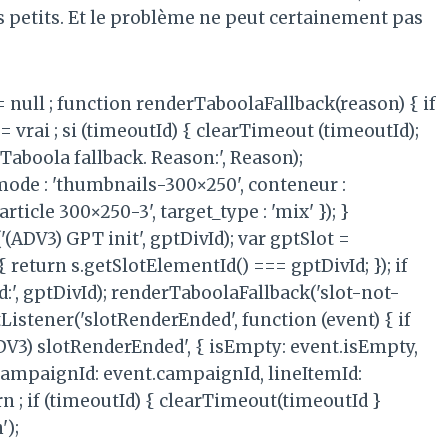
es petits. Et le problème ne peut certainement pas
 = null ; function renderTaboolaFallback(reason) { if
= vrai ; si (timeoutId) { clearTimeout (timeoutId);
Taboola fallback. Reason:', Reason);
mode : 'thumbnails-300×250', conteneur :
ticle 300×250-3', target_type : 'mix' }); }
(ADV3) GPT init', gptDivId); var gptSlot =
{ return s.getSlotElementId() === gptDivId; }); if
d:', gptDivId); renderTaboolaFallback('slot-not-
Listener('slotRenderEnded', function (event) { if
(ADV3) slotRenderEnded', { isEmpty: event.isEmpty,
, CampaignId: event.campaignId, lineItemId:
urn ; if (timeoutId) { clearTimeout(timeoutId }
');