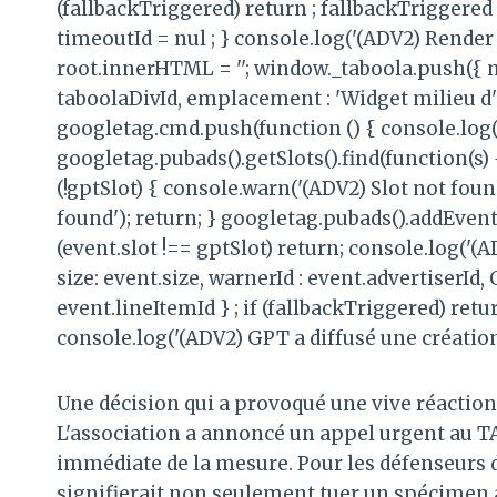
(fallbackTriggered) return ; fallbackTriggered 
timeoutId = nul ; } console.log('(ADV2) Render 
root.innerHTML = ''; window._taboola.push({ 
taboolaDivId, emplacement : 'Widget milieu d'ar
googletag.cmd.push(function () { console.log('
googletag.pubads().getSlots().find(function(s) 
(!gptSlot) { console.warn('(ADV2) Slot not foun
found'); return; } googletag.pubads().addEvent
(event.slot !== gptSlot) return; console.log('
size: event.size, warnerId : event.advertiserId
event.lineItemId } ; if (fallbackTriggered) retu
console.log('(ADV2) GPT a diffusé une création
Une décision qui a provoqué une vive réaction d
L'association a annoncé un appel urgent au 
immédiate de la mesure. Pour les défenseurs d
signifierait non seulement tuer un spécimen 