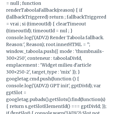
= null ; function
renderTaboolaFallback(reason) { if
(fallbackTriggered) return ; fallbackTriggered
= vrai ; si (timeoutId) { clearTimeout
(timeoutId); timeoutId = nul ; }
console.log('(ADV2) Render Taboola fallback.
Reason:', Reason); root.innerHTML = '';
window._taboola.push({ mode : 'thumbnails-
300×250', conteneur : taboolaDivId,
emplacement : 'Widget milieu d'article
300×250-2', target_type : 'mix' }); }
googletag.cmd.push(function () {
console.log('(ADV2) GPT init', gptDivId); var
gptSlot =
googletag.pubads().getSlots().find(function(s)
{ return s.getSlotElementId() === gptDivId; });
if (!gptSlot) { console.warn('(ADV2) Slot not