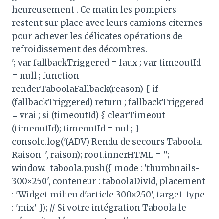
heureusement . Ce matin les pompiers
restent sur place avec leurs camions citernes
pour achever les délicates opérations de
refroidissement des décombres.
'; var fallbackTriggered = faux ; var timeoutId
= null ; function
renderTaboolaFallback(reason) { if
(fallbackTriggered) return ; fallbackTriggered
= vrai ; si (timeoutId) { clearTimeout
(timeoutId); timeoutId = nul ; }
console.log('(ADV) Rendu de secours Taboola.
Raison :', raison); root.innerHTML = '';
window._taboola.push({ mode : 'thumbnails-
300×250', conteneur : taboolaDivId, placement
: 'Widget milieu d'article 300×250', target_type
: 'mix' }); // Si votre intégration Taboola le