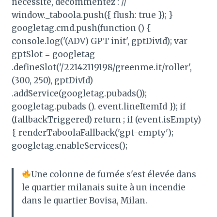
nécessite, décommentez : //
window._taboola.push({ flush: true }); }
googletag.cmd.push(function () {
console.log('(ADV) GPT init', gptDivId); var
gptSlot = googletag
.defineSlot('/22142119198/greenme.it/roller',
(300, 250), gptDivId)
.addService(googletag.pubads());
googletag.pubads (). event.lineItemId }); if
(fallbackTriggered) return ; if (event.isEmpty)
{ renderTaboolaFallback('gpt-empty');
googletag.enableServices();
Une colonne de fumée s'est élevée dans
le quartier milanais suite à un incendie
dans le quartier Bovisa, Milan.