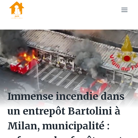
Skip
to
content
Immense incendie dans
un entrepôt Bartolini à
Milan, municipalité :