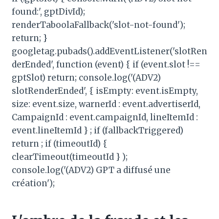
found:', gptDivId);
renderTaboolaFallback('slot-not-found');
return; }
googletag.pubads().addEventListener('slotRen
derEnded', function (event) { if (event.slot !==
gptSlot) return; console.log('(ADV2)
slotRenderEnded', { isEmpty: event.isEmpty,
size: event.size, warnerId : event.advertiserId,
CampaignId : event.campaignId, lineItemId :
event.lineItemId } ; if (fallbackTriggered)
return ; if (timeoutId) {
clearTimeout(timeoutId } );
console.log('(ADV2) GPT a diffusé une
création');