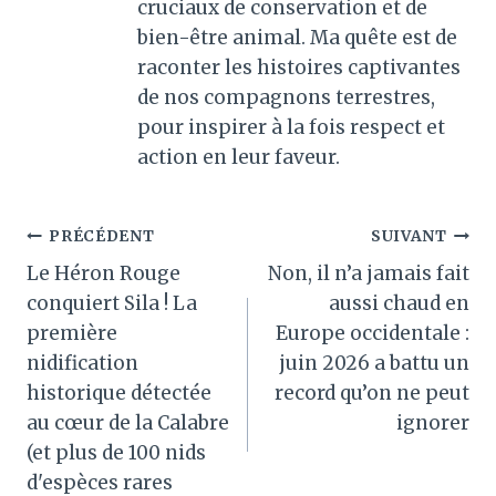
cruciaux de conservation et de
bien-être animal. Ma quête est de
raconter les histoires captivantes
de nos compagnons terrestres,
pour inspirer à la fois respect et
action en leur faveur.
Navigation
PRÉCÉDENT
SUIVANT
Le Héron Rouge
Non, il n’a jamais fait
de
conquiert Sila ! La
aussi chaud en
l’article
première
Europe occidentale :
nidification
juin 2026 a battu un
historique détectée
record qu’on ne peut
au cœur de la Calabre
ignorer
(et plus de 100 nids
d'espèces rares