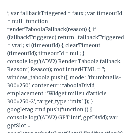
'; var fallbackTriggered = faux ; var timeoutId
= null ; function
renderTaboolaFallback(reason) { if
(fallbackTriggered) return ; fallbackTriggered
= vrai ; si (timeoutId) { clearTimeout
(timeoutId); timeoutId = nul ; }
console.log('(ADV2) Render Taboola fallback.
Reason:', Reason); root.innerHTML = '';
window._taboola.push({ mode : 'thumbnails-
300×250', conteneur : taboolaDivId,
emplacement : 'Widget milieu d'article
300×250-2', target_type : 'mix' }); }
googletag.cmd.push(function () {
console.log('(ADV2) GPT init', gptDivId); var
gptSlot =