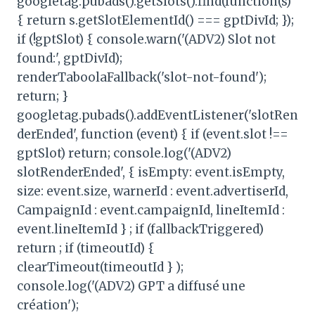
googletag.pubads().getSlots().find(function(s)
{ return s.getSlotElementId() === gptDivId; });
if (!gptSlot) { console.warn('(ADV2) Slot not
found:', gptDivId);
renderTaboolaFallback('slot-not-found');
return; }
googletag.pubads().addEventListener('slotRen
derEnded', function (event) { if (event.slot !==
gptSlot) return; console.log('(ADV2)
slotRenderEnded', { isEmpty: event.isEmpty,
size: event.size, warnerId : event.advertiserId,
CampaignId : event.campaignId, lineItemId :
event.lineItemId } ; if (fallbackTriggered)
return ; if (timeoutId) {
clearTimeout(timeoutId } );
console.log('(ADV2) GPT a diffusé une
création');