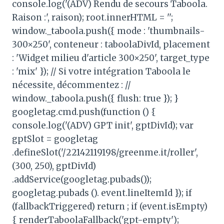
console.log('(ADV) Rendu de secours Taboola.
Raison :', raison); root.innerHTML = '';
window._taboola.push({ mode : 'thumbnails-
300×250', conteneur : taboolaDivId, placement
: 'Widget milieu d'article 300×250', target_type
: 'mix' }); // Si votre intégration Taboola le
nécessite, décommentez : //
window._taboola.push({ flush: true }); }
googletag.cmd.push(function () {
console.log('(ADV) GPT init', gptDivId); var
gptSlot = googletag
.defineSlot('/22142119198/greenme.it/roller',
(300, 250), gptDivId)
.addService(googletag.pubads());
googletag.pubads (). event.lineItemId }); if
(fallbackTriggered) return ; if (event.isEmpty)
{ renderTaboolaFallback('gpt-empty');