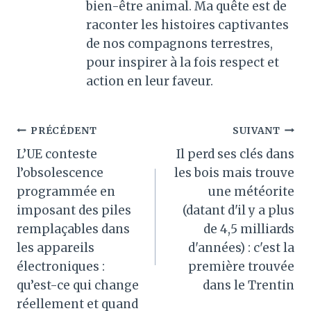
bien-être animal. Ma quête est de
raconter les histoires captivantes
de nos compagnons terrestres,
pour inspirer à la fois respect et
action en leur faveur.
Navigation
PRÉCÉDENT
SUIVANT
L’UE conteste
Il perd ses clés dans
de
l’obsolescence
les bois mais trouve
l’article
programmée en
une météorite
imposant des piles
(datant d'il y a plus
remplaçables dans
de 4,5 milliards
les appareils
d'années) : c'est la
électroniques :
première trouvée
qu’est-ce qui change
dans le Trentin
réellement et quand