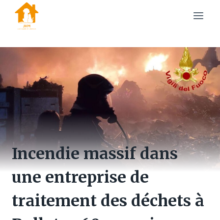
Skip
to
content
Incendie massif dans
une entreprise de
traitement des déchets à