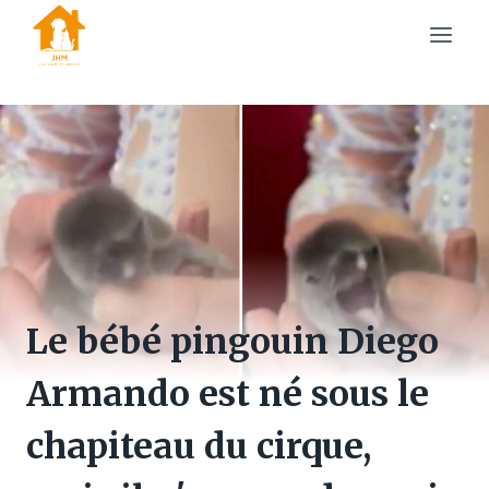
Skip
to
content
Le bébé pingouin Diego
Armando est né sous le
chapiteau du cirque,