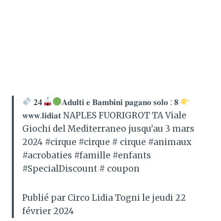
𝟐𝟒
𝐀𝐝𝐮𝐥𝐭𝐢 𝐞 𝐁𝐚𝐦𝐛𝐢𝐧𝐢 𝐩𝐚𝐠𝐚𝐧𝐨 𝐬𝐨𝐥𝐨 : 𝟖
𝐰𝐰𝐰.𝐥𝐢𝐝𝐢𝐚𝐭 NAPLES FUORIGROT TA Viale
Giochi del Mediterraneo jusqu'au 3 mars
2024 #cirque #cirque # cirque #animaux
#acrobaties #famille #enfants
#SpecialDiscount # coupon
Publié par Circo Lidia Togni le jeudi 22
février 2024