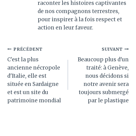
raconter les histoires captivantes
de nos compagnons terrestres,
pour inspirer à la fois respect et
action en leur faveur.
Navigation
PRÉCÉDENT
SUIVANT
C'est la plus
Beaucoup plus d'un
de
ancienne nécropole
traité: à Genève,
l’article
d'Italie, elle est
nous décidons si
située en Sardaigne
notre avenir sera
et est un site du
toujours submergé
patrimoine mondial
par le plastique