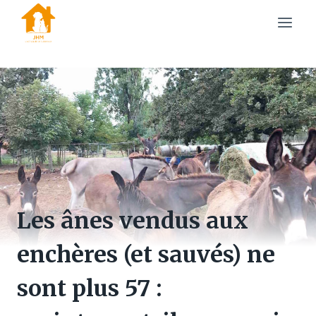
Skip
to
content
Les ânes vendus aux
enchères (et sauvés) ne
sont plus 57 :