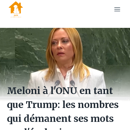
Skip
to
content
Meloni à l'ONU en tant
que Trump: les nombres
qui démanent ses mots