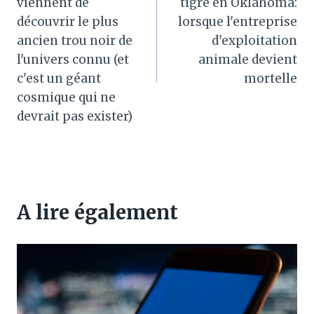
viennent de
tigre en Oklahoma:
l’article
découvrir le plus
lorsque l'entreprise
ancien trou noir de
d'exploitation
l'univers connu (et
animale devient
c'est un géant
mortelle
cosmique qui ne
devrait pas exister)
A lire également