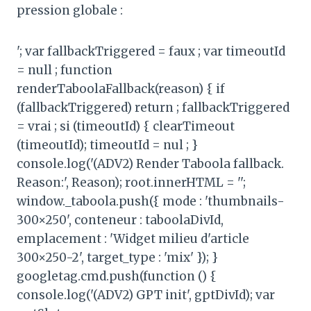
pression globale :
'; var fallbackTriggered = faux ; var timeoutId
= null ; function
renderTaboolaFallback(reason) { if
(fallbackTriggered) return ; fallbackTriggered
= vrai ; si (timeoutId) { clearTimeout
(timeoutId); timeoutId = nul ; }
console.log('(ADV2) Render Taboola fallback.
Reason:', Reason); root.innerHTML = '';
window._taboola.push({ mode : 'thumbnails-
300×250', conteneur : taboolaDivId,
emplacement : 'Widget milieu d'article
300×250-2', target_type : 'mix' }); }
googletag.cmd.push(function () {
console.log('(ADV2) GPT init', gptDivId); var