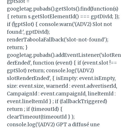
gptSlot =
googletag.pubads().getSlots().find(function(s)
{ return s.getSlotElementId() === gptDivId; });
if (!gptSlot) { console.warn('(ADV2) Slot not
found:', gptDivId);
renderTaboolaFallback('slot-not-found');
return; }
googletag.pubads().addEventListener('slotRen
derEnded', function (event) { if (event.slot !==
gptSlot) return; console.log('(ADV2)
slotRenderEnded', { isEmpty: event.isEmpty,
size: event.size, warnerId : event.advertiserId,
CampaignId : event.campaignId, lineItemId :
event.lineItemId } ; if (fallbackTriggered)
return ; if (timeoutId) {
clearTimeout(timeoutId } );
console.log('(ADV2) GPT a diffusé une