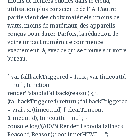
moins de fichiers oubliés dans le cloud,
utilisation plus consciente de l’IA. L’autre
partie vient des choix matériels : moins de
watts, moins de matériaux, des appareils
conçus pour durer. Parfois, la réduction de
votre impact numérique commence
exactement là, avec ce qui se trouve sur votre
bureau.
'; var fallbackTriggered = faux ; var timeoutId
= null ; function
renderTaboolaFallback(reason) { if
(fallbackTriggered) return ; fallbackTriggered
= vrai ; si (timeoutId) { clearTimeout
(timeoutId); timeoutId = nul ; }
console.log('(ADV3) Render Taboola fallback.
Reason:', Reason); root.innerHTML = '';