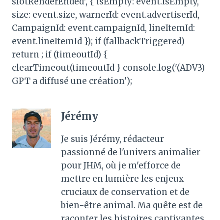
slotRenderEnded', { isEmpty: event.isEmpty,
size: event.size, warnerId: event.advertiserId,
CampaignId: event.campaignId, lineItemId:
event.lineItemId }); if (fallbackTriggered)
return ; if (timeoutId) {
clearTimeout(timeoutId } console.log('(ADV3)
GPT a diffusé une création');
Jérémy
Je suis Jérémy, rédacteur
passionné de l'univers animalier
pour JHM, où je m'efforce de
mettre en lumière les enjeux
cruciaux de conservation et de
bien-être animal. Ma quête est de
raconter les histoires captivantes