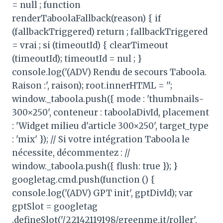
= null ; function
renderTaboolaFallback(reason) { if
(fallbackTriggered) return ; fallbackTriggered
= vrai ; si (timeoutId) { clearTimeout
(timeoutId); timeoutId = nul ; }
console.log('(ADV) Rendu de secours Taboola.
Raison :', raison); root.innerHTML = '';
window._taboola.push({ mode : 'thumbnails-
300×250', conteneur : taboolaDivId, placement
: 'Widget milieu d'article 300×250', target_type
: 'mix' }); // Si votre intégration Taboola le
nécessite, décommentez : //
window._taboola.push({ flush: true }); }
googletag.cmd.push(function () {
console.log('(ADV) GPT init', gptDivId); var
gptSlot = googletag
.defineSlot('/22142119198/greenme.it/roller',