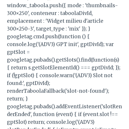
window._taboola.push({ mode : 'thumbnails-
300×250', conteneur : taboolaDivId,
emplacement : 'Widget milieu d'article
300×250-3', target_type : 'mix' }); }
googletag.cmd.push(function () {
console.log('(ADV3) GPT init', gptDivId); var
gptSlot =
googletag.pubads().getSlots().find(function(s)
{ return s.getSlotElementId() === gptDivId; });
if (!gptSlot) { console.warn('(ADV3) Slot not
found:', gptDivId);
renderTaboolaFallback('slot-not-found');
return; }
googletag.pubads().addEventListener('slotRen
derEnded', function (event) { if (event.slot !==
gptSlot) return; console.log('(ADV3)