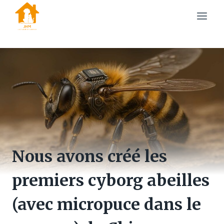
Skip
to
content
Nous avons créé les
premiers cyborg abeilles
(avec micropuce dans le