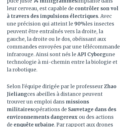
puce juste
74 milligrammes
implanté dans
leur cerveau, est capable de
contrôler son vol
à travers des impulsions électriques
. Avec
une précision qui atteint le
90%
les insectes
peuvent être entraînés vers la droite, la
gauche, la droite ou le dos, obéissant aux
commandes envoyées par une télécommande
infrarouge. Ainsi sont nés le
API Cyborg
une
technologie à mi-chemin entre la biologie et
la robotique.
Selon l'équipe dirigée par le professeur
Zhao
Jieliang
ces abeilles à distance peuvent
trouver un emploi dans
missions
militaires
opérations de
Sauvetage dans des
environnements dangereux
ou des actions
de
enquête urbaine
. Par rapport aux drones