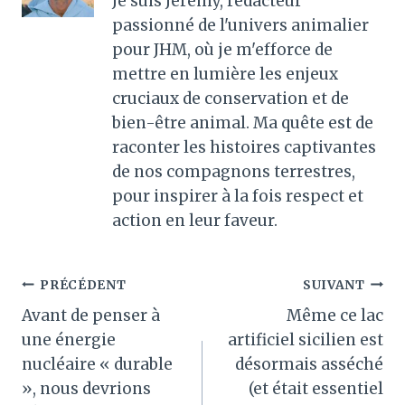
Je suis Jérémy, rédacteur
passionné de l'univers animalier
pour JHM, où je m'efforce de
mettre en lumière les enjeux
cruciaux de conservation et de
bien-être animal. Ma quête est de
raconter les histoires captivantes
de nos compagnons terrestres,
pour inspirer à la fois respect et
action en leur faveur.
Navigation
PRÉCÉDENT
SUIVANT
Avant de penser à
Même ce lac
de
une énergie
artificiel sicilien est
l’article
nucléaire « durable
désormais asséché
», nous devrions
(et était essentiel