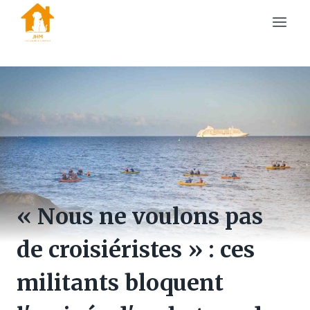
Skip
to
content
« Nous ne voulons pas
de croisiéristes » : ces
militants bloquent