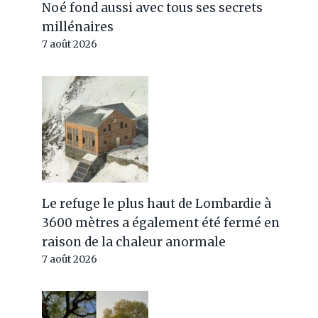
Noé fond aussi avec tous ses secrets
millénaires
7 août 2026
Le refuge le plus haut de Lombardie à
Pourquoi les mouches
3600 mètres a également été fermé en
peuvent-elles être
raison de la chaleur anormale
dangereuses pour les chiens
7 août 2026
et les chats ? Attention à ces
symptômes