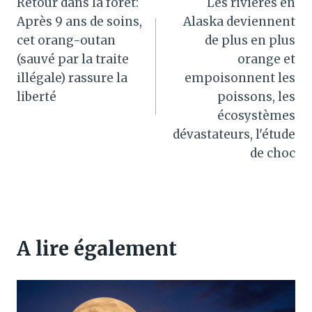
Retour dans la forêt:
Les rivières en
de
Après 9 ans de soins,
Alaska deviennent
l’article
cet orang-outan
de plus en plus
(sauvé par la traite
orange et
illégale) rassure la
empoisonnent les
liberté
poissons, les
écosystèmes
dévastateurs, l'étude
de choc
A lire également