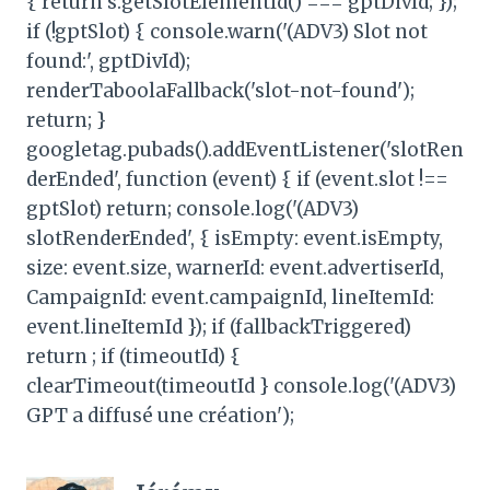
{ return s.getSlotElementId() === gptDivId; });
if (!gptSlot) { console.warn('(ADV3) Slot not
found:', gptDivId);
renderTaboolaFallback('slot-not-found');
return; }
googletag.pubads().addEventListener('slotRen
derEnded', function (event) { if (event.slot !==
gptSlot) return; console.log('(ADV3)
slotRenderEnded', { isEmpty: event.isEmpty,
size: event.size, warnerId: event.advertiserId,
CampaignId: event.campaignId, lineItemId:
event.lineItemId }); if (fallbackTriggered)
return ; if (timeoutId) {
clearTimeout(timeoutId } console.log('(ADV3)
GPT a diffusé une création');