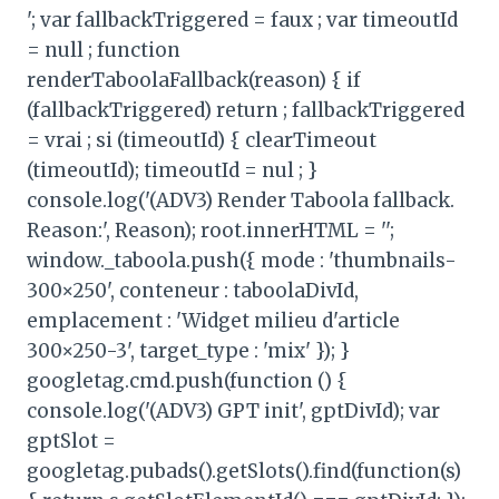
'; var fallbackTriggered = faux ; var timeoutId
= null ; function
renderTaboolaFallback(reason) { if
(fallbackTriggered) return ; fallbackTriggered
= vrai ; si (timeoutId) { clearTimeout
(timeoutId); timeoutId = nul ; }
console.log('(ADV3) Render Taboola fallback.
Reason:', Reason); root.innerHTML = '';
window._taboola.push({ mode : 'thumbnails-
300×250', conteneur : taboolaDivId,
emplacement : 'Widget milieu d'article
300×250-3', target_type : 'mix' }); }
googletag.cmd.push(function () {
console.log('(ADV3) GPT init', gptDivId); var
gptSlot =
googletag.pubads().getSlots().find(function(s)