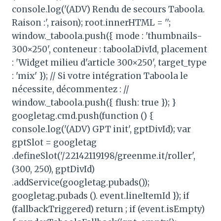
console.log('(ADV) Rendu de secours Taboola.
Raison :', raison); root.innerHTML = '';
window._taboola.push({ mode : 'thumbnails-
300×250', conteneur : taboolaDivId, placement
: 'Widget milieu d'article 300×250', target_type
: 'mix' }); // Si votre intégration Taboola le
nécessite, décommentez : //
window._taboola.push({ flush: true }); }
googletag.cmd.push(function () {
console.log('(ADV) GPT init', gptDivId); var
gptSlot = googletag
.defineSlot('/22142119198/greenme.it/roller',
(300, 250), gptDivId)
.addService(googletag.pubads());
googletag.pubads (). event.lineItemId }); if
(fallbackTriggered) return ; if (event.isEmpty)