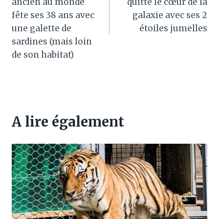
l’article
ancien au monde
quitté le cœur de la
fête ses 38 ans avec
galaxie avec ses 2
une galette de
étoiles jumelles
sardines (mais loin
de son habitat)
A lire également