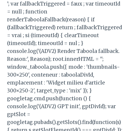
'; var fallbackTriggered = faux ; var timeoutId
= null ; function
renderTaboolaFallback(reason) { if
(fallbackTriggered) return ; fallbackTriggered
= vrai ; si (timeoutId) { clearTimeout
(timeoutId); timeoutId = nul ; }
console.log('(ADV2) Render Taboola fallback.
Reason:', Reason); root.innerHTML = '';
window._taboola.push({ mode : 'thumbnails-
300×250', conteneur : taboolaDivId,
emplacement : 'Widget milieu d'article
300×250-2', target_type : 'mix' }); }
googletag.cmd.push(function () {
console.log('(ADV2) GPT init', gptDivId); var
gptSlot =
googletag.pubads().getSlots().find(function(s)
{ return s.getSlotElementId() === gptDivId; });