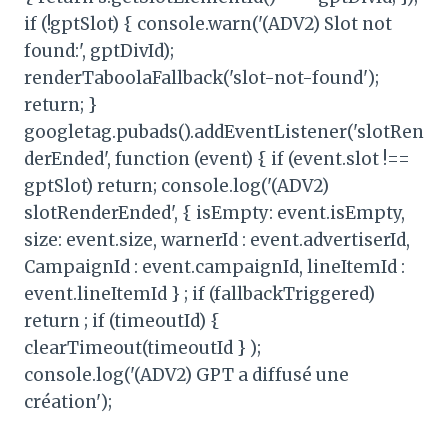
if (!gptSlot) { console.warn('(ADV2) Slot not
found:', gptDivId);
renderTaboolaFallback('slot-not-found');
return; }
googletag.pubads().addEventListener('slotRen
derEnded', function (event) { if (event.slot !==
gptSlot) return; console.log('(ADV2)
slotRenderEnded', { isEmpty: event.isEmpty,
size: event.size, warnerId : event.advertiserId,
CampaignId : event.campaignId, lineItemId :
event.lineItemId } ; if (fallbackTriggered)
return ; if (timeoutId) {
clearTimeout(timeoutId } );
console.log('(ADV2) GPT a diffusé une
création');