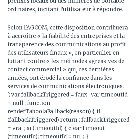
préfixes locaux ou des numéros de portable
ordinaires, incitant l'utilisateur à répondre.
Selon l'AGCOM, cette disposition contribuera
à accroître « la fiabilité des entreprises et la
transparence des communications au profit
des utilisateurs finaux », en particulier en
luttant contre « les méthodes agressives de
contact commercial » qui, ces dernières
années, ont érodé la confiance dans les
services de communications électroniques.
'; var fallbackTriggered = faux ; var timeoutId
= null ; function
renderTaboolaFallback(reason) { if
(fallbackTriggered) return ; fallbackTriggered
= vrai ; si (timeoutId) { clearTimeout
(timeoutId); timeoutId = nul ; }