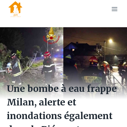
Skip
to
content
Une bombe à eau frappe
Milan, alerte et
inondations également