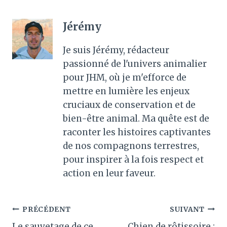
Jérémy
Je suis Jérémy, rédacteur
passionné de l'univers animalier
pour JHM, où je m'efforce de
mettre en lumière les enjeux
cruciaux de conservation et de
bien-être animal. Ma quête est de
raconter les histoires captivantes
de nos compagnons terrestres,
pour inspirer à la fois respect et
action en leur faveur.
Navigation
PRÉCÉDENT
SUIVANT
Le sauvetage de ce
Chien de rôtissoire :