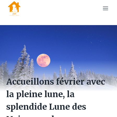
Skip
to
content
Accueillons février avec
la pleine lune, la
splendide Lune des