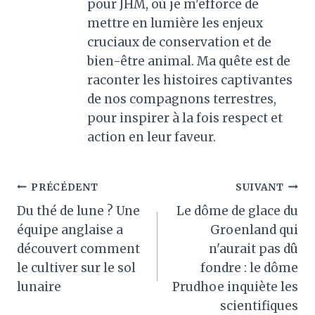
pour JHM, où je m'efforce de
mettre en lumière les enjeux
cruciaux de conservation et de
bien-être animal. Ma quête est de
raconter les histoires captivantes
de nos compagnons terrestres,
pour inspirer à la fois respect et
action en leur faveur.
Navigation
PRÉCÉDENT
SUIVANT
Du thé de lune ? Une
Le dôme de glace du
de
équipe anglaise a
Groenland qui
l’article
découvert comment
n'aurait pas dû
le cultiver sur le sol
fondre : le dôme
lunaire
Prudhoe inquiète les
scientifiques