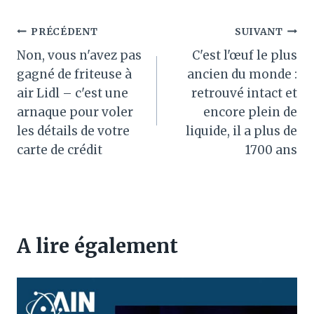
Navigation
PRÉCÉDENT
SUIVANT
Non, vous n'avez pas
C'est l'œuf le plus
de
gagné de friteuse à
ancien du monde :
l’article
air Lidl – c'est une
retrouvé intact et
arnaque pour voler
encore plein de
les détails de votre
liquide, il a plus de
carte de crédit
1700 ans
A lire également