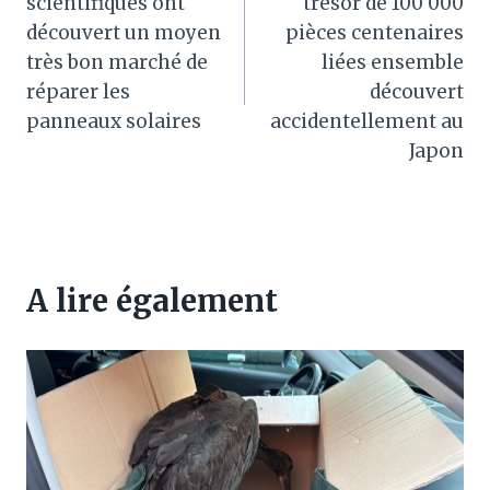
scientifiques ont
trésor de 100 000
l’article
découvert un moyen
pièces centenaires
très bon marché de
liées ensemble
réparer les
découvert
panneaux solaires
accidentellement au
Japon
A lire également