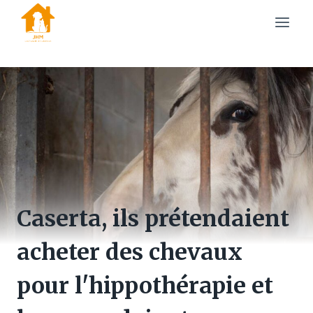
Skip
to
content
Caserta, ils prétendaient
acheter des chevaux
pour l'hippothérapie et