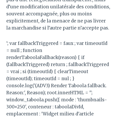
d’une modification unilatérale des conditions,
souvent accompagnée, plus ou moins
explicitement, de la menace de ne pas livrer
la marchandise si l’autre partie n’accepte pas.
'; var fallbackTriggered = faux ; var timeoutId
= null ; function
renderTaboolaFallback(reason) { if
(fallbackTriggered) return ; fallbackTriggered
= vrai ; si (timeoutId) { clearTimeout
(timeoutId); timeoutId = nul ; }
console.log('(ADV3) Render Taboola fallback.
Reason:', Reason); root.innerHTML = '';
window._taboola.push({ mode : 'thumbnails-
300×250', conteneur : taboolaDivId,
emplacement : 'Widget milieu d'article