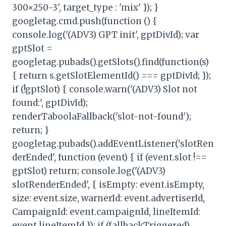
300×250-3', target_type : 'mix' }); }
googletag.cmd.push(function () {
console.log('(ADV3) GPT init', gptDivId); var
gptSlot =
googletag.pubads().getSlots().find(function(s)
{ return s.getSlotElementId() === gptDivId; });
if (!gptSlot) { console.warn('(ADV3) Slot not
found:', gptDivId);
renderTaboolaFallback('slot-not-found');
return; }
googletag.pubads().addEventListener('slotRen
derEnded', function (event) { if (event.slot !==
gptSlot) return; console.log('(ADV3)
slotRenderEnded', { isEmpty: event.isEmpty,
size: event.size, warnerId: event.advertiserId,
CampaignId: event.campaignId, lineItemId:
event.lineItemId }); if (fallbackTriggered)