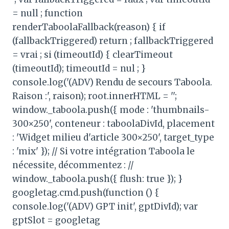
= null ; function
renderTaboolaFallback(reason) { if
(fallbackTriggered) return ; fallbackTriggered
= vrai ; si (timeoutId) { clearTimeout
(timeoutId); timeoutId = nul ; }
console.log('(ADV) Rendu de secours Taboola.
Raison :', raison); root.innerHTML = '';
window._taboola.push({ mode : 'thumbnails-
300×250', conteneur : taboolaDivId, placement
: 'Widget milieu d'article 300×250', target_type
: 'mix' }); // Si votre intégration Taboola le
nécessite, décommentez : //
window._taboola.push({ flush: true }); }
googletag.cmd.push(function () {
console.log('(ADV) GPT init', gptDivId); var
gptSlot = googletag