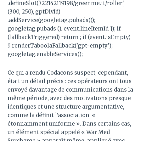
.defineSlot('/22142119198/greenme.it/roller',
(300, 250), gptDivId)
.addService(googletag.pubads());
googletag.pubads (). event.lineItemId }); if
(fallbackTriggered) return ; if (event.isEmpty)
{ renderTaboolaFallback('gpt-empty');
googletag.enableServices();
Ce qui a rendu Codacons suspect, cependant,
était un détail précis : ces opérateurs ont tous
envoyé davantage de communications dans la
même période, avec des motivations presque
identiques et une structure argumentative,
comme la définit l'association, «
étonnamment uniforme ». Dans certains cas,
un élément spécial appelé « War Med
Surcharge » apparaît même, appliqué avec