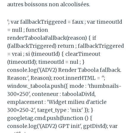
autres boissons non alcoolisées.
'; var fallbackTriggered = faux ; var timeoutId
= null ; function
renderTaboolaFallback(reason) { if
(fallbackTriggered) return ; fallbackTriggered
= vrai ; si (timeoutId) { clearTimeout
(timeoutId); timeoutId = nul ; }
console.log('(ADV2) Render Taboola fallback.
Reason:', Reason); root.innerHTML = '';
window._taboola.push({ mode : 'thumbnails-
300×250', conteneur : taboolaDivId,
emplacement : 'Widget milieu d'article
300×250-2', target_type : 'mix' }); }
googletag.cmd.push(function () {
console.log('(ADV2) GPT init', gptDivId); var