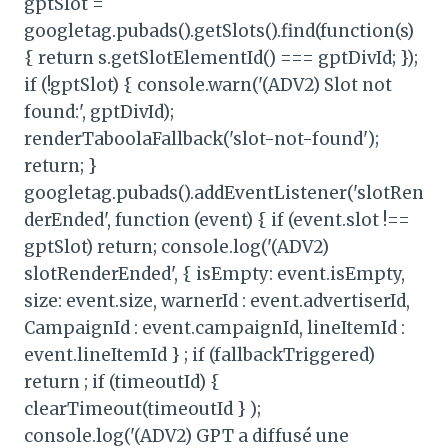
gptSlot =
googletag.pubads().getSlots().find(function(s)
{ return s.getSlotElementId() === gptDivId; });
if (!gptSlot) { console.warn('(ADV2) Slot not
found:', gptDivId);
renderTaboolaFallback('slot-not-found');
return; }
googletag.pubads().addEventListener('slotRen
derEnded', function (event) { if (event.slot !==
gptSlot) return; console.log('(ADV2)
slotRenderEnded', { isEmpty: event.isEmpty,
size: event.size, warnerId : event.advertiserId,
CampaignId : event.campaignId, lineItemId :
event.lineItemId } ; if (fallbackTriggered)
return ; if (timeoutId) {
clearTimeout(timeoutId } );
console.log('(ADV2) GPT a diffusé une