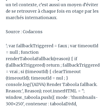
un tel contexte, c’est aussi un moyen d’éviter
de se retrouver à chaque fois en otage par les
marchés internationaux.
Source : Codacons
'; var fallbackTriggered = faux ; var timeoutId
= null ; function
renderTaboolaFallback(reason) { if
(fallbackTriggered) return ; fallbackTriggered
= vrai ; si (timeoutId) { clearTimeout
(timeoutId); timeoutId = nul ; }
console.log('(ADV4) Render Taboola fallback.
Reason:', Reason); root.innerHTML = '';
window._taboola.push({ mode : 'thumbnails-
300×250', conteneur : taboolaDivId,