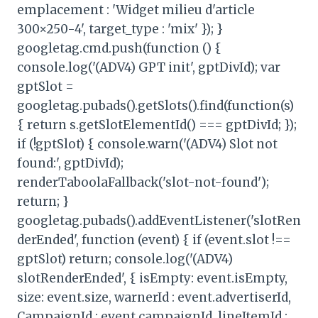
emplacement : 'Widget milieu d'article
300×250-4', target_type : 'mix' }); }
googletag.cmd.push(function () {
console.log('(ADV4) GPT init', gptDivId); var
gptSlot =
googletag.pubads().getSlots().find(function(s)
{ return s.getSlotElementId() === gptDivId; });
if (!gptSlot) { console.warn('(ADV4) Slot not
found:', gptDivId);
renderTaboolaFallback('slot-not-found');
return; }
googletag.pubads().addEventListener('slotRen
derEnded', function (event) { if (event.slot !==
gptSlot) return; console.log('(ADV4)
slotRenderEnded', { isEmpty: event.isEmpty,
size: event.size, warnerId : event.advertiserId,
CampaignId : event.campaignId, lineItemId :