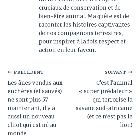
cruciaux de conservation et de
bien-être animal. Ma quête est de
raconter les histoires captivantes
de nos compagnons terrestres,
pour inspirer à la fois respect et
action en leur faveur.
Navigation
PRÉCÉDENT
SUIVANT
Les ânes vendus aux
C'est l'animal
de
enchères (et sauvés)
« super prédateur »
l’article
ne sont plus 57 :
qui terrorise la
maintenant, il y a
savane sud-africaine
aussi un nouveau
(et ce n'est pas le
chiot qui est né au
lion)
monde