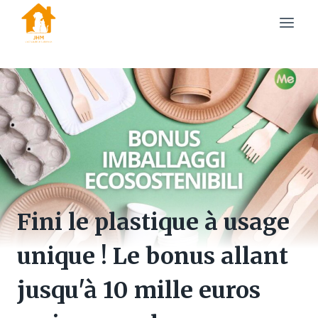
Skip
to
content
Fini le plastique à usage
unique ! Le bonus allant
jusqu'à 10 mille euros