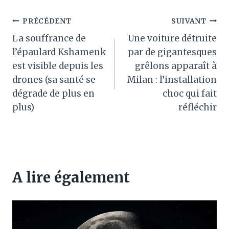
Navigation
PRÉCÉDENT
SUIVANT
La souffrance de
Une voiture détruite
de
l’épaulard Kshamenk
par de gigantesques
l’article
est visible depuis les
grêlons apparaît à
drones (sa santé se
Milan : l’installation
dégrade de plus en
choc qui fait
plus)
réfléchir
A lire également