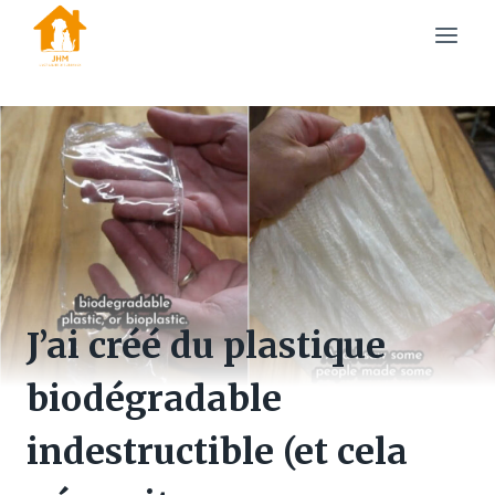
Skip
to
content
J’ai créé du plastique
biodégradable
indestructible (et cela