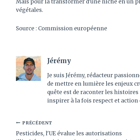
Mais pour la transformer d'une niche en un pili
végétales.
Source : Commission européenne
Jérémy
Je suis Jérémy, rédacteur passionn
de mettre en lumière les enjeux c
quête est de raconter les histoir
inspirer à la fois respect et action
Navigation
PRÉCÉDENT
Pesticides, l'UE évalue les autorisations
de