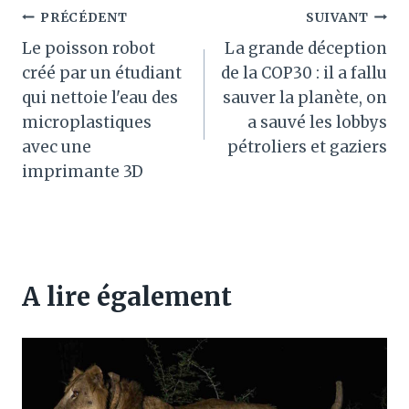
Navigation
PRÉCÉDENT
SUIVANT
Le poisson robot
La grande déception
de
créé par un étudiant
de la COP30 : il a fallu
l’article
qui nettoie l'eau des
sauver la planète, on
microplastiques
a sauvé les lobbys
avec une
pétroliers et gaziers
imprimante 3D
A lire également