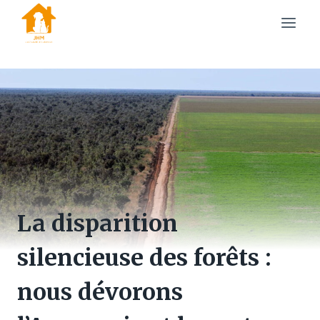
Skip
to
content
La disparition
silencieuse des forêts :
nous dévorons