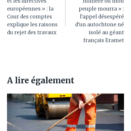
l’article
et les directives
minière ou mon
européennes » : la
peuple mourra » :
Cour des comptes
l'appel désespéré
explique les raisons
d'un autochtone né
du rejet des travaux
isolé au géant
français Eramet
A lire également