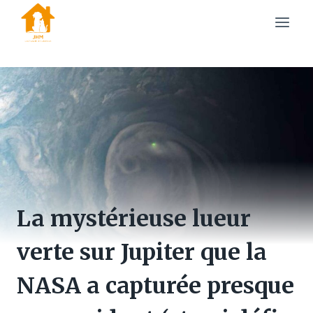
Skip
to
content
La mystérieuse lueur
verte sur Jupiter que la
NASA a capturée presque