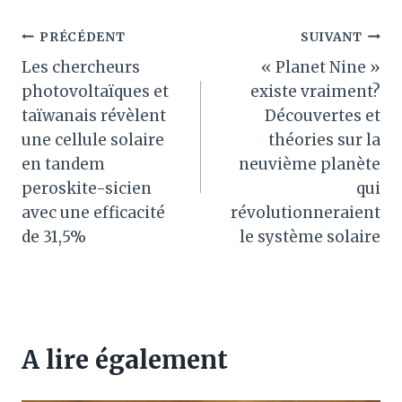
Navigation
PRÉCÉDENT
SUIVANT
Les chercheurs
« Planet Nine »
de
photovoltaïques et
existe vraiment?
l’article
taïwanais révèlent
Découvertes et
une cellule solaire
théories sur la
en tandem
neuvième planète
peroskite-sicien
qui
avec une efficacité
révolutionneraient
de 31,5%
le système solaire
A lire également