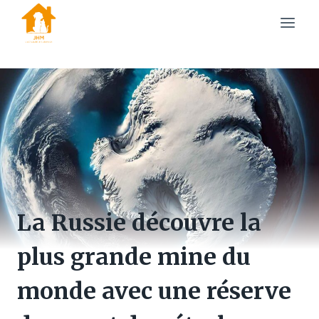
Skip
to
content
La Russie découvre la
plus grande mine du
monde avec une réserve