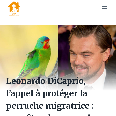
Skip
to
content
Leonardo DiCaprio,
l’appel à protéger la
perruche migratrice :